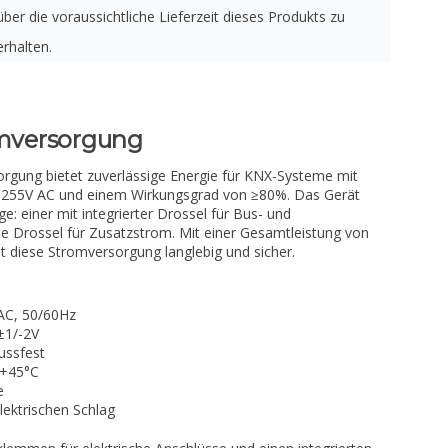
über die voraussichtliche Lieferzeit dieses Produkts zu
erhalten.
mversorgung
gung bietet zuverlässige Energie für KNX-Systeme mit
-255V AC und einem Wirkungsgrad von ≥80%. Das Gerät
e: einer mit integrierter Drossel für Bus- und
e Drossel für Zusatzstrom. Mit einer Gesamtleistung von
 diese Stromversorgung langlebig und sicher.
AC, 50/60Hz
±1/-2V
ussfest
 +45°C
e
ektrischen Schlag