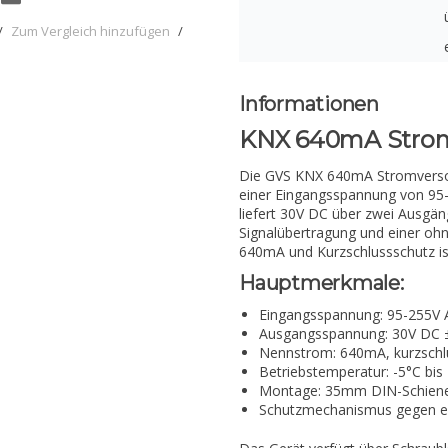
/
Zum Vergleich hinzufügen
/
Informationen
KNX 640mA Stro
Die GVS KNX 640mA Stromversor
einer Eingangsspannung von 95
liefert 30V DC über zwei Ausgäng
Signalübertragung und einer ohn
640mA und Kurzschlussschutz ist
Hauptmerkmale:
Eingangsspannung: 95-255V 
Ausgangsspannung: 30V DC 
Nennstrom: 640mA, kurzschl
Betriebstemperatur: -5°C bis
Montage: 35mm DIN-Schien
Schutzmechanismus gegen el