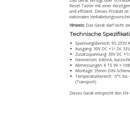
Das Gerät verfügt über Schraubk
Reset-Taster mit einer Verzöger
und effizient. Dieses Produkt i
nationalen Verkabelungsvorschrif
Hinweis:
Das Gerät darf nicht z
Technische Spezifikat
Spannungsbereich: 95-255V 
Ausgang: 30V DC +1/-2V, SE
Zusatzspannung: 30V DC +1/
Nennstrom: 640mA, kurzschl
Abmessungen: 6 TE 90 × 10
Montage: 35mm DIN-Schien
Temperaturbereich: -5°C bis 
(Transport)
Dieses Gerät entspricht den EN