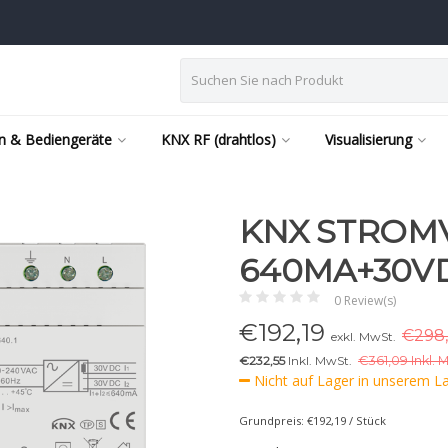
n & Bediengeräte
KNX RF (drahtlos)
Visualisierung
KNX STROM
640MA+30V
0 Review(s)
€
192,19
€298,
exkl. MwSt.
€232,55
Inkl. MwSt.
€
361,09 Inkl. 
Nicht auf Lager in unserem Lag
Grundpreis: €192,19 / Stück