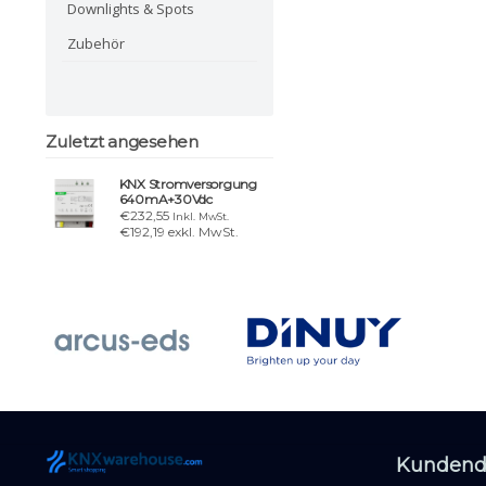
Downlights & Spots
Zubehör
Zuletzt angesehen
KNX Stromversorgung
640mA+30Vdc
€232,55
Inkl. MwSt.
€192,19 exkl. MwSt.
Kundend