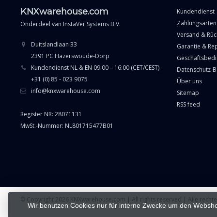
KNXwarehouse.com
Kundendienst
Zahlungsarten
Onderdeel van
InstaVer Systems B.V.
Versand & Rü
Duitslandlaan 33
Garantie & Re
2391 PC Hazerswoude-Dorp
Geschäftsbed
Kundendienst NL & EN 09:00 – 16:00 (CET/CEST)
Datenschutz-
+31 (0) 85 - 023 9075
Über uns
info@knxwarehouse.com
Sitemap
RSS feed
Register NR: 28071131
MwSt.-Nummer: NL801715477B01
© Copyright 2026 KNXwarehouse.com | All rights reserved | Alle rech
Wir benutzen Cookies nur für interne Zwecke um den Websho