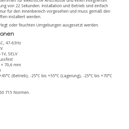
lemmen für elektrische Anschlüsse und einen integrierten
ung von 22 Sekunden. Installation und Betrieb sind einfach
st nur für den Innenbereich vorgesehen und muss gemäß den
ten installiert werden.
erlegt oder feuchten Umgebungen ausgesetzt werden.
ionen
AC, 47-63Hz
LV
-1V, SELV
ussfest
8 × 70,6 mm
e
+45°C (Betrieb), -25°C bis +55°C (Lagerung), -25°C bis +70°C
 60 715 Normen.