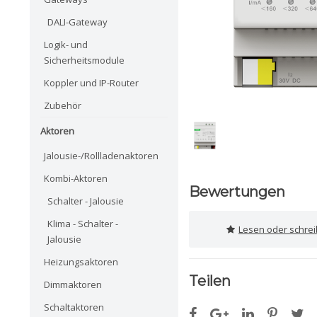
DALI-Gateway
Logik- und
Sicherheitsmodule
Koppler und IP-Router
Zubehör
Aktoren
Jalousie-/Rollladenaktoren
Kombi-Aktoren
Bewertungen
Schalter - Jalousie
Klima - Schalter -
Lesen oder schre
Jalousie
Heizungsaktoren
Teilen
Dimmaktoren
Schaltaktoren