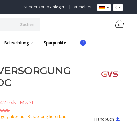
Kundenkonto anlegen
|
anmelden
€
Suchen
0
Beleuchtung
Sparpunkte
VERSORGUNG
DC
42 exkl. MwSt.
MwSt..
er, aber auf Bestellung lieferbar.
Handbuch