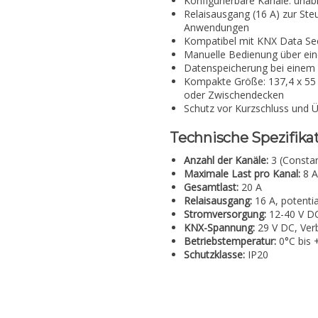
Konfigurierbare Kanäle: una
Relaisausgang (16 A) zur St
Anwendungen
Kompatibel mit KNX Data Se
Manuelle Bedienung über ein
Datenspeicherung bei einem
Kompakte Größe: 137,4 x 55 
oder Zwischendecken
Schutz vor Kurzschluss und 
Technische Spezifika
Anzahl der Kanäle:
3 (Consta
Maximale Last pro Kanal:
8 A
Gesamtlast:
20 A
Relaisausgang:
16 A, potentia
Stromversorgung:
12-40 V D
KNX-Spannung:
29 V DC, Ver
Betriebstemperatur:
0°C bis 
Schutzklasse:
IP20