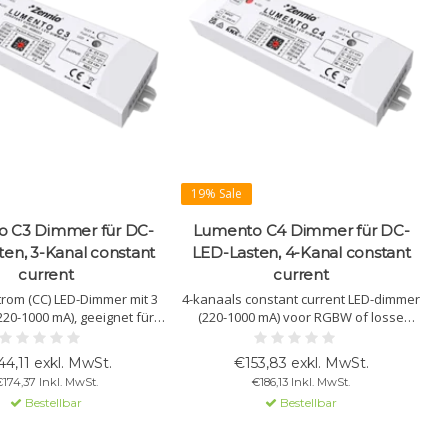
19% Sale
 C3 Dimmer für DC-
Lumento C4 Dimmer für DC-
en, 3-Kanal constant
LED-Lasten, 4-Kanal constant
current
current
rom (CC) LED-Dimmer mit 3
4-kanaals constant current LED-dimmer
20-1000 mA), geeignet für
(220-1000 mA) voor RGBW of losse
unabhängige Kanäle. KNX-
kanalen. Ondersteunt KNX, heeft een
bel, mit Testtaste und
testknop en is eenvoudig te monteren.
44,11 exkl. MwSt.
€153,83 exkl. MwSt.
erflächenmontage.
174,37 Inkl. MwSt.
€186,13 Inkl. MwSt.
Bestellbar
Bestellbar