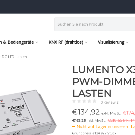
n & Bediengeräte
KNX RF (drahtlos)
Visualisierung
r DC-LED-Lasten
LUMENTO X3
PWM-DIMME
LASTEN
0 Review(s)
€
134,92
€174
exkl. MwSt.
€163,26
Inkl. MwSt.
€
210,65 Inkl. 
Nicht auf Lager in unserem Lag
Grundpreis: €134,92 / Stück