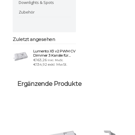
Downlights & Spots
Zubehör
Zuletzt angesehen
Lumento X3 v2 PWM CV
Dimmer 3 Kanäle für
LED-Lasten
€163,26
Inkl. MwSt.
€134,92 exkl. MwSt.
Ergänzende Produkte