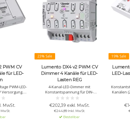
23% Sale
19% Sale
v2 PWM CV
Lumento DX4 v2 PWM CV
Lumento
le für LED-
Dimmer 4 Kanäle für LED-
LED-Last
en
Lasten REG
oltage PWM-LED-
4-Kanal-LED-Dimmer mit
Konstantst
V Versorgung.
Konstantspannung für DIN-
Kanälen (2
BW, HCL und
Schienenmontage. Unterstützt RGBW,
RGB oder 
ng. Max. Last: 8
TW und unabhängige Kanäle. KNX
kompati
l. MwSt.
€202,39 exkl. MwSt.
€1
t. KNX Secure.
Secure-kompatibel mit Relaisausgang
Ob
. MwSt.
€244,89 Inkl. MwSt.
€
und HCL.
lbar
Bestellbar