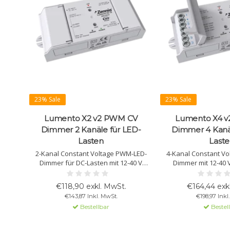
23% Sale
23% Sale
Lumento X2 v2 PWM CV
Lumento X4 
Dimmer 2 Kanäle für LED-
Dimmer 4 Kanä
Lasten
Last
2-Kanal Constant Voltage PWM-LED-
4-Kanal Constant V
Dimmer für DC-Lasten mit 12-40 V
Dimmer mit 12-40 
Stromversorgung. Unterstützt HCL- und
Unterstützt RG
Farbtemperatursteuerung. Max. Last
Farbtemperaturregelu
€118,90 exkl. MwSt.
€164,44 exk
pro Kanal: 8 A. KNX Secure-kompatibel.
A/Kanal, 20 A gesam
€143,87 Inkl. MwSt.
€198,97 Inkl
Bestellbar
Bestel