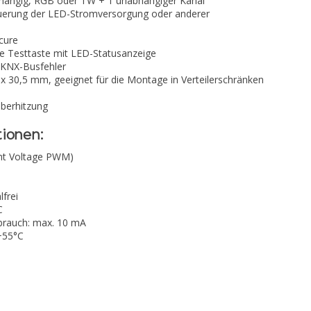
bhängig, RGB oder TW + 1 unabhängiger Kanal
euerung der LED-Stromversorgung oder anderer
cure
e Testtaste mit LED-Statusanzeige
 KNX-Busfehler
x 30,5 mm, geeignet für die Montage in Verteilerschränken
Überhitzung
tionen:
nt Voltage PWM)
lfrei
C
brauch: max. 10 mA
+55°C