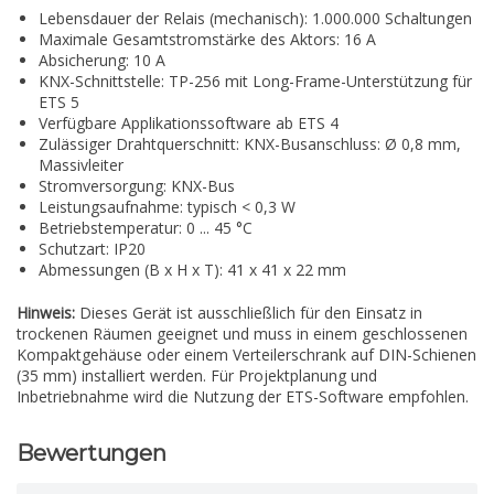
Lebensdauer der Relais (mechanisch): 1.000.000 Schaltungen
Maximale Gesamtstromstärke des Aktors: 16 A
Absicherung: 10 A
KNX-Schnittstelle: TP-256 mit Long-Frame-Unterstützung für
ETS 5
Verfügbare Applikationssoftware ab ETS 4
Zulässiger Drahtquerschnitt: KNX-Busanschluss: Ø 0,8 mm,
Massivleiter
Stromversorgung: KNX-Bus
Leistungsaufnahme: typisch < 0,3 W
Betriebstemperatur: 0 ... 45 °C
Schutzart: IP20
Abmessungen (B x H x T): 41 x 41 x 22 mm
Hinweis:
Dieses Gerät ist ausschließlich für den Einsatz in
trockenen Räumen geeignet und muss in einem geschlossenen
Kompaktgehäuse oder einem Verteilerschrank auf DIN-Schienen
(35 mm) installiert werden. Für Projektplanung und
Inbetriebnahme wird die Nutzung der ETS-Software empfohlen.
Bewertungen