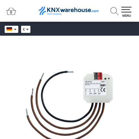
0
0
MENU
€