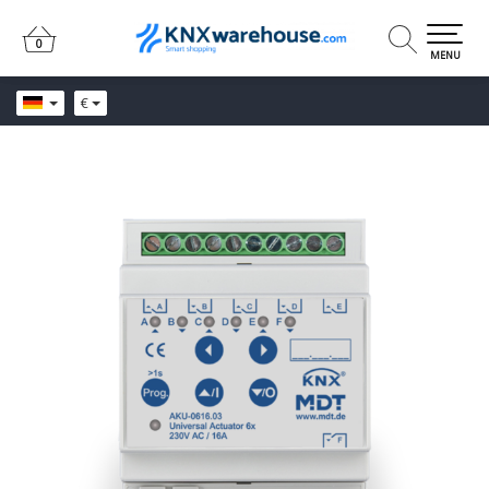
0
0
MENU
€