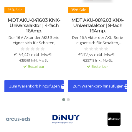
35% Sale
35% Sale
MDT AKU-0416.03 KNX-
MDT AKU-0816.03 KNX-
Universalaktor | 4-fach
Universalaktor | 8-fach
16Amp.
16Amp.
Der 16 A Aktor der AKU-Serie
Der 16 A Aktor der AKU-Serie
eignet sich für Schalten,
eignet sich für Schalten,
Jalousiesteuerung und Heizung.
Jalousiesteuerung und Heizung.
Bietet autom. Beschattung, PWM-
Bietet autom. Beschattung, PWM-
€153,40 exkl. MwSt.
€212,55 exkl. MwSt.
Reg. und Lüftungsfunktion.
Reg. und Lüftungsfunktion.
€185,61 Inkl. MwSt.
€257,19 Inkl. MwSt.
Erhältlich in 4-, 6-, 8-, 16- und 24-
Erhältlich in 4-, 6-, 8-, 16- und 24-
Bestellbar
Bestellbar
fach, mit 100 µF Kapazitätslast.
fach, mit 100 µF Kapazitätslast.
Zum Warenkorb hinzufügen
Zum Warenkorb hinzufügen