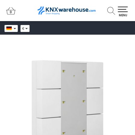
0
0
MENU
€