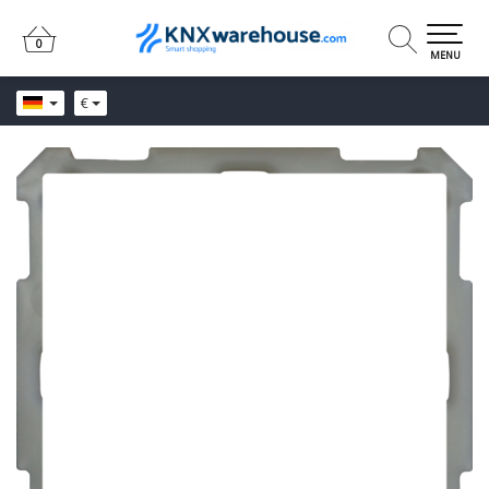
0
0
MENU
€