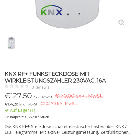
KNX RF+ FUNKSTECKDOSE MIT
WIRKLEISTUNGSZÄHLER 230VAC, 16A
0 Review(s)
€
127,50
€170,00 exkl. MwSt.
exkl. MwSt.
€
205,70 Inkl. MwSt..
€154,28
Inkl. MwSt.
Auf Lager (1)
Grundpreis: €127,50 / Stück
Die KNX RF+ Steckdose schaltet elektrische Lasten über KNX /
EIB-Telegramme. Mit aktiver Leistungsmessung, Zeitfunktionen,