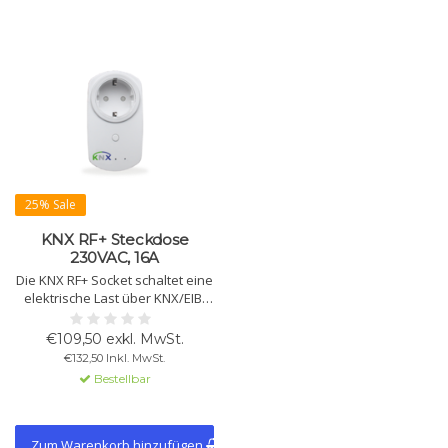
25% Sale
KNX RF+ Steckdose
230VAC, 16A
Die KNX RF+ Socket schaltet eine
elektrische Last über KNX/EIB-
Telegramme. Es unterstützt
Zeitfunktionen, logische
€109,50 exkl. MwSt.
Verknüpfungen, Szenen sowie
€132,50 Inkl. MwSt.
zentrale Schalt- und
Bestellbar
Sperrfunktionen.
Zum Warenkorb hinzufügen