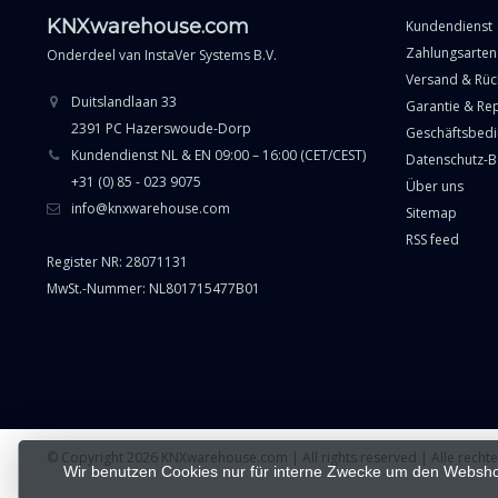
KNXwarehouse.com
Kundendienst
Zahlungsarten
Onderdeel van
InstaVer Systems B.V.
Versand & Rü
Duitslandlaan 33
Garantie & Re
2391 PC Hazerswoude-Dorp
Geschäftsbed
Kundendienst NL & EN 09:00 – 16:00 (CET/CEST)
Datenschutz-
+31 (0) 85 - 023 9075
Über uns
info@knxwarehouse.com
Sitemap
RSS feed
Register NR: 28071131
MwSt.-Nummer: NL801715477B01
© Copyright 2026 KNXwarehouse.com | All rights reserved | Alle rech
Wir benutzen Cookies nur für interne Zwecke um den Websho