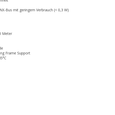
nheit
NX-Bus mit geringem Verbrauch (< 0,3 W)
50 Meter
de
Long Frame Support
45°C