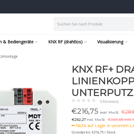
n & Bediengeräte
KNX RF (drahtlos)
Visualisierung
utzmontage
KNX RF+ D
LINIENKOP
UNTERPUT
0 Review(s)
€
216,75
€289
exkl. MwSt.
€262,27
Inkl. MwSt.
€
349,69 Inkl.
Nicht auf Lager in unserem Lag
Grundpreis: €216,75 / Stück