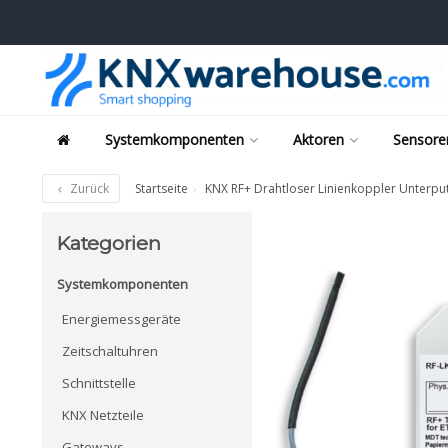
Systemkomponenten
Aktoren
Sensore
Zurück
Startseite
KNX RF+ Drahtloser Linienkoppler Unterp
Kategorien
Systemkomponenten
Energiemessgeräte
Zeitschaltuhren
Schnittstelle
KNX Netzteile
Gateways