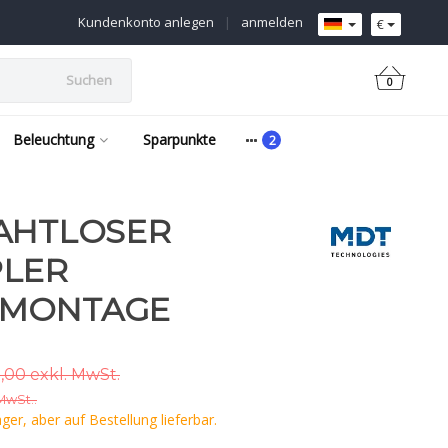
Kundenkonto anlegen
|
anmelden
€
Suchen
0
Beleuchtung
Sparpunkte
RAHTLOSER
PLER
ZMONTAGE
,00 exkl. MwSt.
 MwSt..
er, aber auf Bestellung lieferbar.