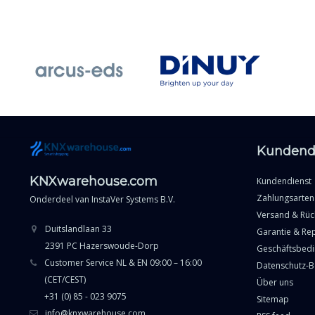
Kundend
KNXwarehouse.com
Kundendienst
Zahlungsarten
Onderdeel van
InstaVer Systems B.V.
Versand & Rü
Duitslandlaan 33
Garantie & Re
2391 PC Hazerswoude-Dorp
Geschäftsbed
Customer Service NL & EN 09:00 – 16:00
Datenschutz-
(CET/CEST)
Über uns
+31 (0) 85 - 023 9075
Sitemap
info@knxwarehouse.com