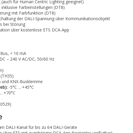
(auch für Human Centric Lighting geeignet)
inklusive Farbeinstellungen (DT8)
erung mit Farbfunktion (DT8)
schaltung der DALI-Spannung über Kommunikationsobjekt
s bei Störung
ration über kostenlose ETS DCA-App
 Bus, < 10 mA
DC – 240 V AC/DC, 50/60 Hz
n)
 (TH35)
 und KNX-Busklemme
eb):
-5°C ... +45°C
... +70°C
60529)
e
en DALI-Kanal für bis zu 64 DALI-Geräte
ch über ETS mit zugehöriger DCA-App (kostenlos verfügbar)