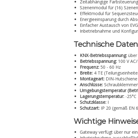
Zeitabhängige Farbsteuerung 
Szenenmodul für (16) Szenen 
Effektmodul für Sequenzsteu
Energieeinsparung durch Ab
Einfacher Austausch von EVG
Inbetriebnahme und Konfigu
Technische Daten
KNX-Betriebsspannung:
über
Betriebsspannung:
100 V AC/
Frequenz:
50 - 60 Hz
Breite:
4 TE (Teilungseinheite
Montageart:
DIN-Hutschiene
Anschlüsse:
Schraubklemmen
Umgebungstemperatur (Betri
Lagerungstemperatur:
-25°C 
Schutzklasse:
I
Schutzart:
IP 20 (gemäß EN 
Wichtige Hinweis
Gateway verfügt über nur ein
Inbetriebnahme ausschließli