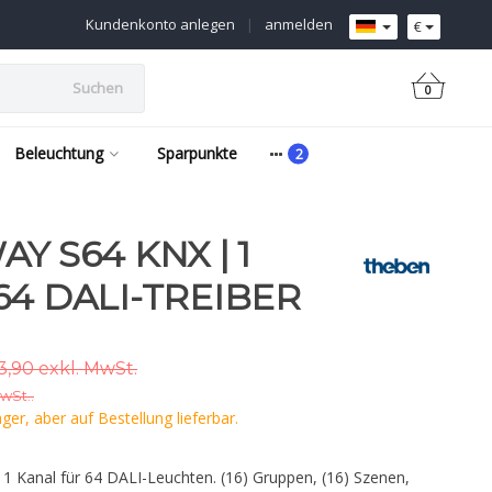
Kundenkonto anlegen
|
anmelden
€
Suchen
0
Beleuchtung
Sparpunkte
Y S64 KNX | 1
64 DALI-TREIBER
,90 exkl. MwSt.
MwSt..
er, aber auf Bestellung lieferbar.
t 1 Kanal für 64 DALI-Leuchten. (16) Gruppen, (16) Szenen,