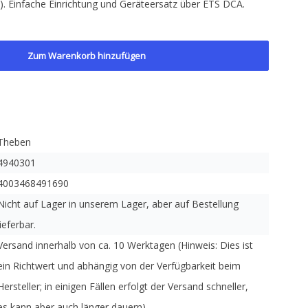
8). Einfache Einrichtung und Geräteersatz über ETS DCA.
Zum Warenkorb hinzufügen
Theben
4940301
4003468491690
Nicht auf Lager in unserem Lager, aber auf Bestellung
lieferbar.
Versand innerhalb von ca. 10 Werktagen (Hinweis: Dies ist
ein Richtwert und abhängig von der Verfügbarkeit beim
Hersteller; in einigen Fällen erfolgt der Versand schneller,
es kann aber auch länger dauern).