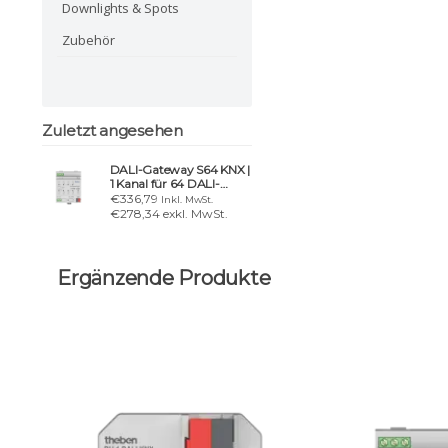
Downlights & Spots
Zubehör
Zuletzt angesehen
DALI-Gateway S64 KNX |
1 Kanal für 64 DALI-
Treiber
€336,79
Inkl. MwSt.
€278,34 exkl. MwSt.
Ergänzende Produkte