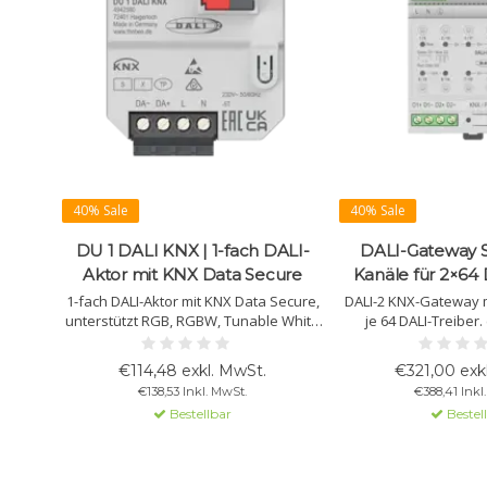
40% Sale
40% Sale
DU 1 DALI KNX | 1-fach DALI-
DALI-Gateway S
Aktor mit KNX Data Secure
Kanäle für 2×64 
1-fach DALI-Aktor mit KNX Data Secure,
DALI-2 KNX-Gateway m
unterstützt RGB, RGBW, Tunable White
je 64 DALI-Treiber.
und DT8-Leuchten, verfügt über 2
Szenen, DT8-Farbste
Binäreingänge, integrierte
und einfache Inbe
€114,48 exkl. MwSt.
€321,00 exk
Temperaturüberwachung und
kostenloser ET
€138,53 Inkl. MwSt.
€388,41 Inkl
kompaktes Einbaumodul. Einfache
Bestellbar
Bestel
Inbetriebnahme von bis zu 30 EVGs im
Broadcast-Betrieb.