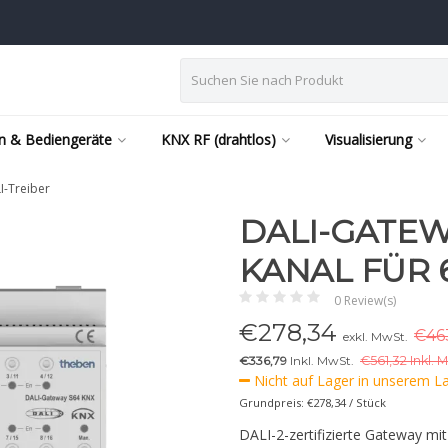
n & Bediengeräte
KNX RF (drahtlos)
Visualisierung
I-Treiber
DALI-GATEWA
KANAL FÜR 
0 Review(s)
€
278,34
€463
exkl. MwSt.
€336,79
Inkl. MwSt.
€
561,32 Inkl. 
Nicht auf Lager in unserem Lag
Grundpreis: €278,34 / Stück
DALI-2-zertifizierte Gateway mi