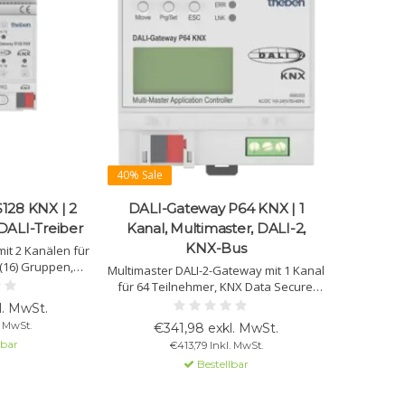
40% Sale
128 KNX | 2
DALI-Gateway P64 KNX | 1
DALI-Treiber
Kanal, Multimaster, DALI-2,
KNX-Bus
it 2 Kanälen für
 (16) Gruppen,
Multimaster DALI-2-Gateway mit 1 Kanal
uerung, Effekte
für 64 Teilnehmer, KNX Data Secure,
triebnahme mit
DALI-2-Sensoren, Taster, DT8-
l. MwSt.
S DCA-App.
Farbsteuerung, Szenen, MQTT und ETS
. MwSt.
€341,98 exkl. MwSt.
DCA.
lbar
€413,79 Inkl. MwSt.
Bestellbar