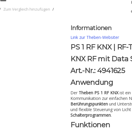
/
Zum Vergleich hinzufügen
/
Informationen
Link zur Theben-Websiter
PS 1 RF KNX | RF-
KNX RF mit Data 
Art.-Nr.: 4941625
Anwendung
Der
Theben PS 1 RF KNX
ist ei
Kommunikation zur einfachen Na
Berührungspunkten
und Unterst
und flexible Steuerung von Lich
Schalterprogrammen
.
Funktionen