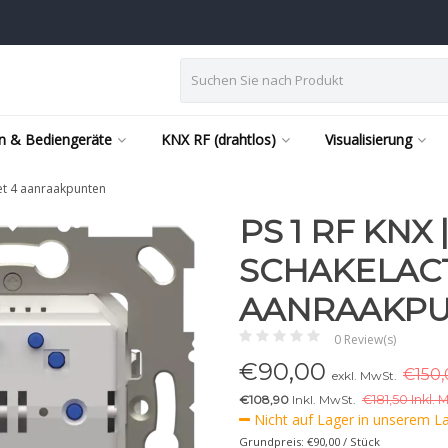
n & Bediengeräte
KNX RF (drahtlos)
Visualisierung
et 4 aanraakpunten
PS 1 RF KNX
SCHAKELAC
AANRAAKP
0 Review(s)
€
90,00
€150,
exkl. MwSt.
€108,90
Inkl. MwSt.
€
181,50 Inkl. 
Nicht auf Lager in unserem Lag
Grundpreis: €90,00 / Stück