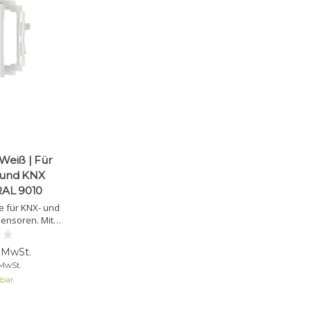
Weiß | Für
 und KNX
RAL 9010
e für KNX- und
ensoren. Mit
länzend weiß
assend für 55 mm
. MwSt.
gramme.
 MwSt.
lbar