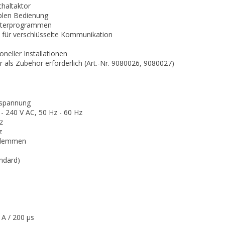
haltaktor
iblen Bedienung
lterprogrammen
 für verschlüsselte Kommunikation
neller Installationen
r als Zubehör erforderlich (Art.-Nr. 9080026, 9080027)
spannung
- 240 V AC, 50 Hz - 60 Hz
z
z
klemmen
ndard)
 A / 200 µs