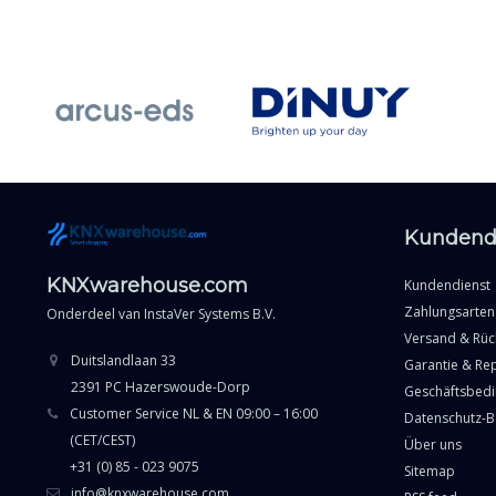
Kundend
KNXwarehouse.com
Kundendienst
Zahlungsarten
Onderdeel van
InstaVer Systems B.V.
Versand & Rü
Duitslandlaan 33
Garantie & Re
2391 PC Hazerswoude-Dorp
Geschäftsbed
Customer Service NL & EN 09:00 – 16:00
Datenschutz-
(CET/CEST)
Über uns
+31 (0) 85 - 023 9075
Sitemap
info@knxwarehouse.com