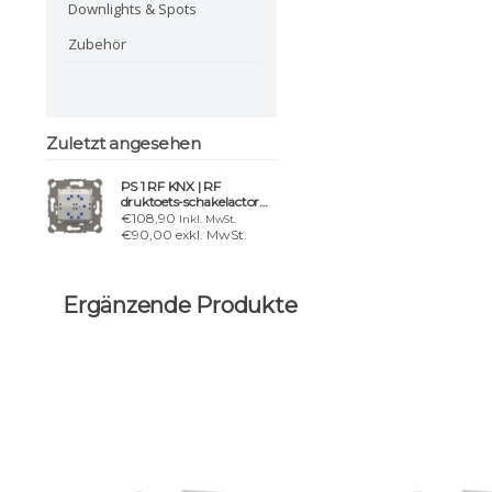
Downlights & Spots
Zubehör
Zuletzt angesehen
PS 1 RF KNX | RF
druktoets-schakelactor
met 4 aanraakpunten
€108,90
Inkl. MwSt.
€90,00 exkl. MwSt.
Ergänzende Produkte