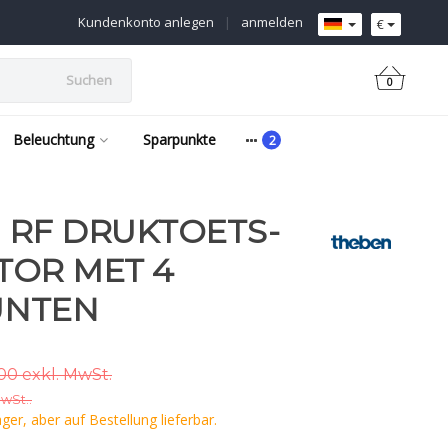
Kundenkonto anlegen
|
anmelden
€
Suchen
0
Beleuchtung
Sparpunkte
 | RF DRUKTOETS-
TOR MET 4
UNTEN
00 exkl. MwSt.
MwSt..
er, aber auf Bestellung lieferbar.