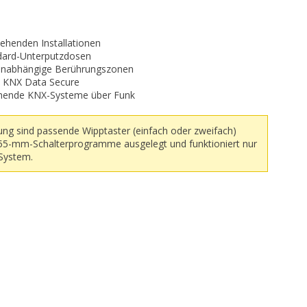
tehenden Installationen
dard-Unterputzdosen
r unabhängige Berührungszonen
 KNX Data Secure
tehende KNX-Systeme über Funk
ng sind passende Wipptaster (einfach oder zweifach)
ür 55-mm-Schalterprogramme ausgelegt und funktioniert nur
System.