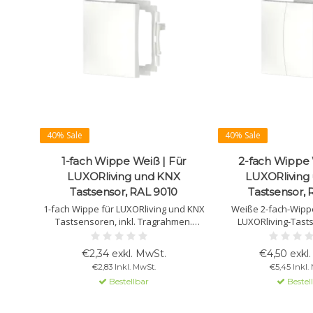
40% Sale
40% Sale
1-fach Wippe Weiß | Für
2-fach Wippe 
LUXORliving und KNX
LUXORliving
Tastsensor, RAL 9010
Tastsensor, 
1-fach Wippe für LUXORliving und KNX
Weiße 2-fach-Wipp
Tastsensoren, inkl. Tragrahmen.
LUXORliving-Tasts
Glänzend weiß (RAL 9010), passend für
Montagerahmen. G
55 mm Programme.
(ähnlich RAL 9010), p
€2,34 exkl. MwSt.
€4,50 exkl
Schalterpro
€2,83 Inkl. MwSt.
€5,45 Inkl.
Bestellbar
Bestel