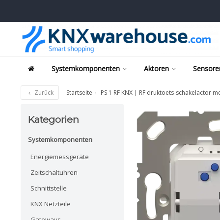
Systemkomponenten
Aktoren
Sensore
Zurück
Startseite
PS 1 RF KNX | RF druktoets-schakelactor m
Kategorien
Systemkomponenten
Energiemessgeräte
Zeitschaltuhren
Schnittstelle
KNX Netzteile
Gateways