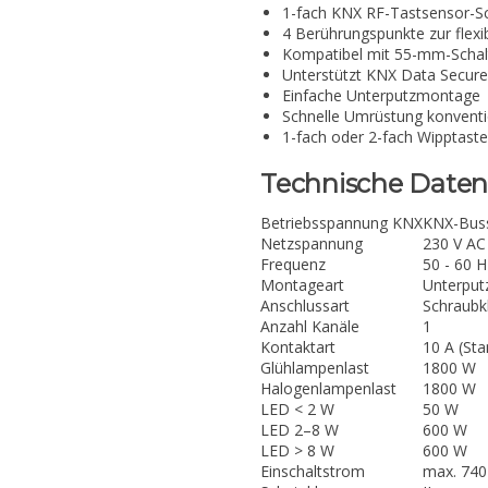
1-fach KNX RF-Tastsensor-Sc
4 Berührungspunkte zur flex
Kompatibel mit 55-mm-Scha
Unterstützt KNX Data Secure
Einfache Unterputzmontage
Schnelle Umrüstung konventio
1-fach oder 2-fach Wipptaste
Technische Daten
Betriebsspannung KNX
KNX-Bus
Netzspannung
230 V AC 
Frequenz
50 - 60 H
Montageart
Unterput
Anschlussart
Schraub
Anzahl Kanäle
1
Kontaktart
10 A (Sta
Glühlampenlast
1800 W
Halogenlampenlast
1800 W
LED < 2 W
50 W
LED 2–8 W
600 W
LED > 8 W
600 W
Einschaltstrom
max. 740