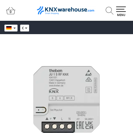
0
0
MENU
€