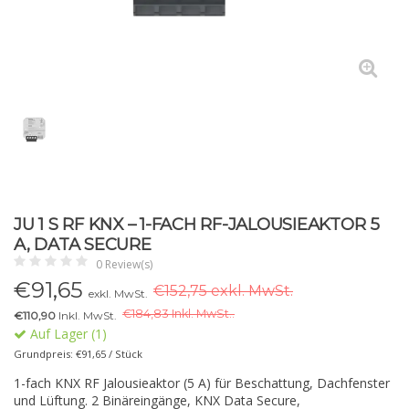
JU 1 S RF KNX – 1-FACH RF-JALOUSIEAKTOR 5
A, DATA SECURE
0 Review(s)
€
91,65
€152,75 exkl. MwSt.
exkl. MwSt.
€
184,83 Inkl. MwSt..
€110,90
Inkl. MwSt.
Auf Lager (1)
Grundpreis: €91,65 / Stück
1-fach KNX RF Jalousieaktor (5 A) für Beschattung, Dachfenster
und Lüftung. 2 Binäreingänge, KNX Data Secure,