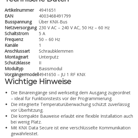
Artikelnummer
4941651
EAN
4003468491799
Busspannung
Über KNX-Bus
Netzversorgung
230 V AC – 240 V AC, 50 Hz – 60 Hz
Schaltstrom
5 A
Frequenz
50 – 60 Hz
Kanäle
1
Anschlussart
Schraubklemmen
Montageart
Unterputz
Schutzklasse
II
Modultyp
Basismodul
Vorgängermodell
4941650 – JU 1 RF KNX
Wichtige Hinweise
Die Binäreingänge sind werkseitig dem Ausgang zugeordnet
– ideal für Funktionstests vor der Programmierung.
Die integrierte Temperaturüberwachung schützt zuverlässig
vor Überhitzung.
Die kompakte Bauweise erlaubt eine flexible Installation auch
bei wenig Platz.
Mit KNX Data Secure ist eine verschlüsselte Kommunikation
gewährleistet.