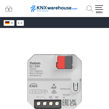
0
0
MENU
€