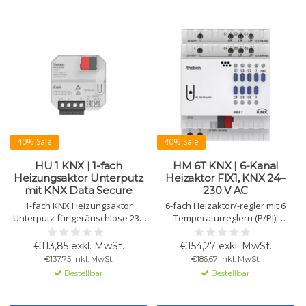
40% Sale
40% Sale
HU 1 KNX | 1-fach
HM 6T KNX | 6-Kanal
Heizungsaktor Unterputz
Heizaktor FIX1, KNX 24–
mit KNX Data Secure
230 V AC
1-fach KNX Heizungsaktor
6-fach Heizaktor/-regler mit 6
Unterputz für geräuschlose 230
Temperaturreglern (P/PI),
V AC Antriebe, max. 1 A. Auch als
Ansteuerung von 6
Regler nutzbar. Mit KNX Data
Thermoantrieben 24–240 V AC,
€113,85 exkl. MwSt.
€154,27 exkl. MwSt.
Secure.
Handbedienung, Ventilschutz,
€137,75 Inkl. MwSt.
€186,67 Inkl. MwSt.
FIX1.
Bestellbar
Bestellbar