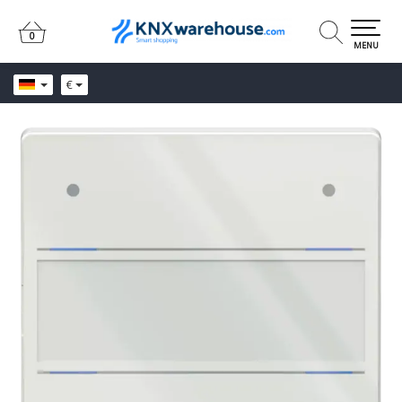
0
0
MENU
€