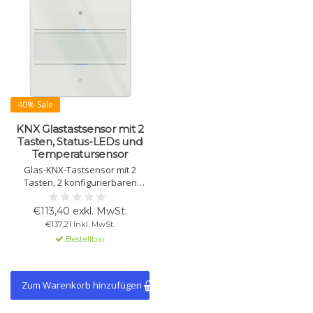
40% Sale
KNX Glastastsensor mit 2
Tasten, Status-LEDs und
Temperatursensor
Glas-KNX-Tastsensor mit 2
Tasten, 2 konfigurierbaren
Status-LEDs und integriertem
Temperatursensor. Unterstützt
€113,40 exkl. MwSt.
KNX Data Secure und steuert
€137,21 Inkl. MwSt.
Schalten, Dimmen, Jalousie,
Bestellbar
Szenen und mehr.
Zum Warenkorb hinzufügen