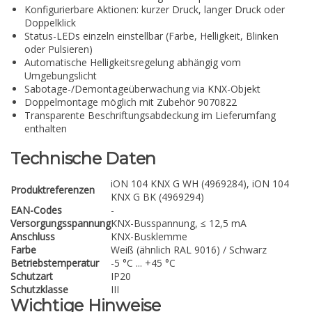
Konfigurierbare Aktionen: kurzer Druck, langer Druck oder
Doppelklick
Status-LEDs einzeln einstellbar (Farbe, Helligkeit, Blinken
oder Pulsieren)
Automatische Helligkeitsregelung abhängig vom
Umgebungslicht
Sabotage-/Demontageüberwachung via KNX-Objekt
Doppelmontage möglich mit Zubehör 9070822
Transparente Beschriftungsabdeckung im Lieferumfang
enthalten
Technische Daten
iON 104 KNX G WH (4969284), iON 104
Produktreferenzen
KNX G BK (4969294)
EAN-Codes
-
Versorgungsspannung
KNX-Busspannung, ≤ 12,5 mA
Anschluss
KNX-Busklemme
Farbe
Weiß (ähnlich RAL 9016) / Schwarz
Betriebstemperatur
-5 °C ... +45 °C
Schutzart
IP20
Schutzklasse
III
Wichtige Hinweise