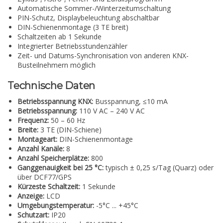
Automatische Sommer-/Winterzeitumschaltung
PIN-Schutz, Displaybeleuchtung abschaltbar
DIN-Schienenmontage (3 TE breit)
Schaltzeiten ab 1 Sekunde
Integrierter Betriebsstundenzähler
Zeit- und Datums-Synchronisation von anderen KNX-
Busteilnehmern möglich
Technische Daten
Betriebsspannung KNX:
Busspannung, ≤10 mA
Betriebsspannung:
110 V AC – 240 V AC
Frequenz:
50 – 60 Hz
Breite:
3 TE (DIN-Schiene)
Montageart:
DIN-Schienenmontage
Anzahl Kanäle:
8
Anzahl Speicherplätze:
800
Ganggenauigkeit bei 25 °C:
typisch ± 0,25 s/Tag (Quarz) oder
über DCF77/GPS
Kürzeste Schaltzeit:
1 Sekunde
Anzeige:
LCD
Umgebungstemperatur:
-5°C ... +45°C
Schutzart:
IP20