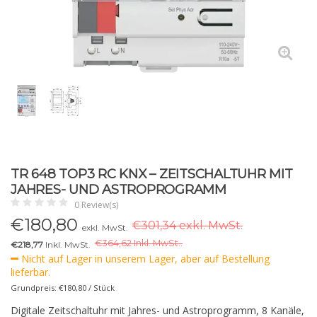
TR 648 TOP3 RC KNX – ZEITSCHALTUHR MIT
JAHRES- UND ASTROPROGRAMM
0 Review(s)
€
180,80
€301,34 exkl. MwSt.
exkl. MwSt.
€
364,62 Inkl. MwSt..
€218,77
Inkl. MwSt.
Nicht auf Lager in unserem Lager, aber auf Bestellung
lieferbar.
Grundpreis: €180,80 / Stück
Digitale Zeitschaltuhr mit Jahres- und Astroprogramm, 8 Kanäle,