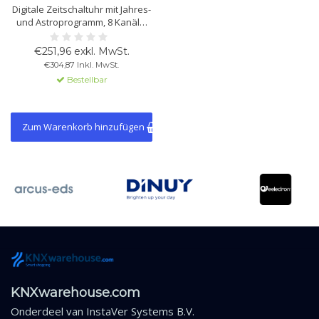
Digitale Zeitschaltuhr mit Jahres-
und Astroprogramm, 8 Kanäle,
DCF/GPS-Zeitsynchronisation,
800 Speicherplätze, Ferien-,
€251,96 exkl. MwSt.
Impuls- und Zyklusprogramm,
€304,87 Inkl. MwSt.
KNX und Netz, Hutschiene.
Bestellbar
Zum Warenkorb hinzufügen
KNXwarehouse.com
Onderdeel van
InstaVer Systems B.V.