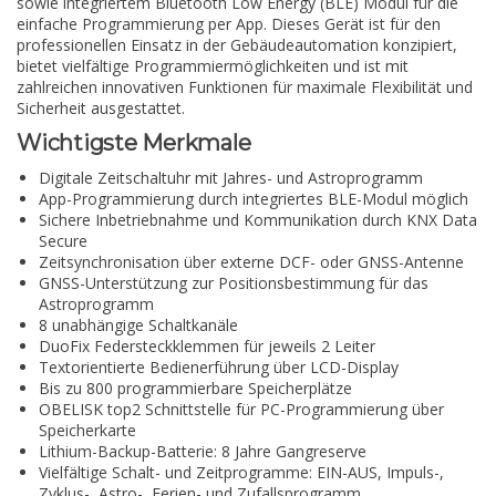
sowie integriertem Bluetooth Low Energy (BLE) Modul für die
einfache Programmierung per App. Dieses Gerät ist für den
professionellen Einsatz in der Gebäudeautomation konzipiert,
bietet vielfältige Programmiermöglichkeiten und ist mit
zahlreichen innovativen Funktionen für maximale Flexibilität und
Sicherheit ausgestattet.
Wichtigste Merkmale
Digitale Zeitschaltuhr mit Jahres- und Astroprogramm
App-Programmierung durch integriertes BLE-Modul möglich
Sichere Inbetriebnahme und Kommunikation durch KNX Data
Secure
Zeitsynchronisation über externe DCF- oder GNSS-Antenne
GNSS-Unterstützung zur Positionsbestimmung für das
Astroprogramm
8 unabhängige Schaltkanäle
DuoFix Federsteckklemmen für jeweils 2 Leiter
Textorientierte Bedienerführung über LCD-Display
Bis zu 800 programmierbare Speicherplätze
OBELISK top2 Schnittstelle für PC-Programmierung über
Speicherkarte
Lithium-Backup-Batterie: 8 Jahre Gangreserve
Vielfältige Schalt- und Zeitprogramme: EIN-AUS, Impuls-,
Zyklus-, Astro-, Ferien- und Zufallsprogramm