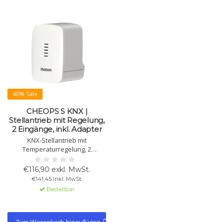
40% Sale
CHEOPS S KNX |
Stellantrieb mit Regelung,
2 Eingänge, inkl. Adapter
KNX-Stellantrieb mit
Temperaturregelung, 2
Eingänge, 220 N, automatische
Ventilanpassung. Inkl. VA 10/100
€116,90 exkl. MwSt.
für M30x1,5 & Danfoss. Für
€141,45 Inkl. MwSt.
Heizen/Kühlen geeignet.
Bestellbar