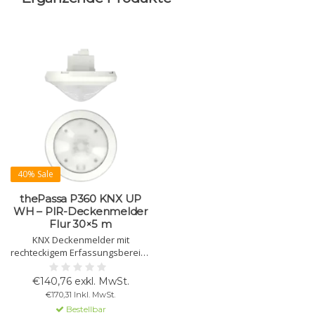
40% Sale
thePassa P360 KNX UP
WH – PIR-Deckenmelder
Flur 30×5 m
KNX Deckenmelder mit
rechteckigem Erfassungsbereich
30×5 m, 2 Zonen, 4 Kanäle,
Lauflicht, Konstantlichtregelung,
€140,76 exkl. MwSt.
Szenen und manuelle
€170,31 Inkl. MwSt.
Steuerung.
Bestellbar