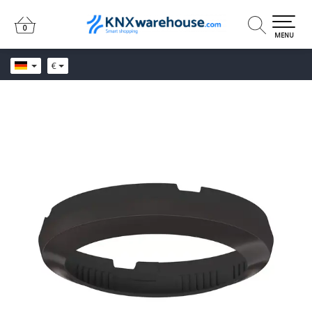
0
0
MENU
€