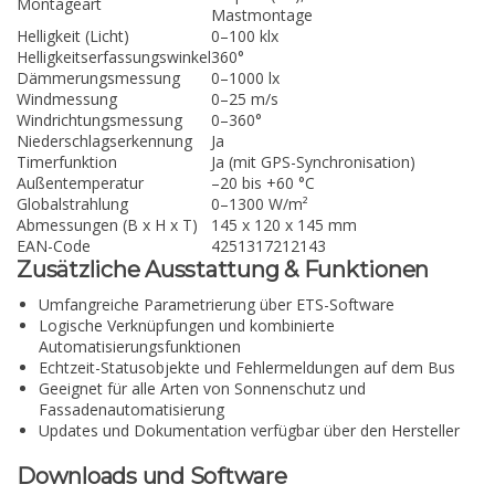
Montageart
Mastmontage
Helligkeit (Licht)
0–100 klx
Helligkeitserfassungswinkel
360°
Dämmerungsmessung
0–1000 lx
Windmessung
0–25 m/s
Windrichtungsmessung
0–360°
Niederschlagserkennung
Ja
Timerfunktion
Ja (mit GPS-Synchronisation)
Außentemperatur
–20 bis +60 °C
Globalstrahlung
0–1300 W/m²
Abmessungen (B x H x T)
145 x 120 x 145 mm
EAN-Code
4251317212143
Zusätzliche Ausstattung & Funktionen
Umfangreiche Parametrierung über ETS-Software
Logische Verknüpfungen und kombinierte
Automatisierungsfunktionen
Echtzeit-Statusobjekte und Fehlermeldungen auf dem Bus
Geeignet für alle Arten von Sonnenschutz und
Fassadenautomatisierung
Updates und Dokumentation verfügbar über den Hersteller
Downloads und Software