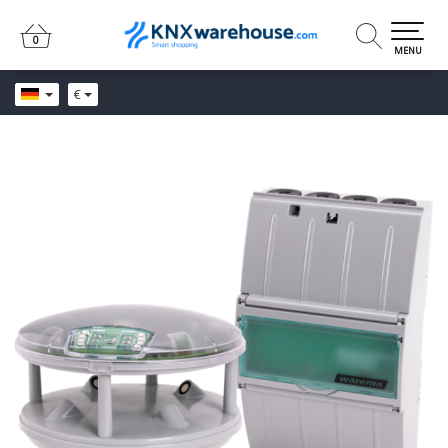
0
0
MENU
€