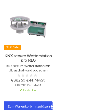
33% Sale
KNX secure Wetterstation
pro REG
KNX secure Wetterstation mit
Ultraschall- und optischen
Sensoren für Wind,
Windrichtung, Niederschlag,
€882,50 exkl. MwSt.
Helligkeit, Dämmerung,
€1.067,83 Inkl. MwSt.
Temperatur, Globalstrahlung
Bestellbar
und GPS. Optimal für
automatische Sonnenschutz-
und Sicherheitsfunktionen.
Zum Warenkorb hinzufügen