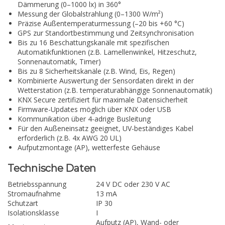
Dämmerung (0–1000 lx) in 360°
Messung der Globalstrahlung (0–1300 W/m²)
Präzise Außentemperaturmessung (–20 bis +60 °C)
GPS zur Standortbestimmung und Zeitsynchronisation
Bis zu 16 Beschattungskanäle mit spezifischen
Automatikfunktionen (z.B. Lamellenwinkel, Hitzeschutz,
Sonnenautomatik, Timer)
Bis zu 8 Sicherheitskanäle (z.B. Wind, Eis, Regen)
Kombinierte Auswertung der Sensordaten direkt in der
Wetterstation (z.B. temperaturabhängige Sonnenautomatik)
KNX Secure zertifiziert für maximale Datensicherheit
Firmware-Updates möglich über KNX oder USB
Kommunikation über 4-adrige Busleitung
Für den Außeneinsatz geeignet, UV-beständiges Kabel
erforderlich (z.B. 4x AWG 20 UL)
Aufputzmontage (AP), wetterfeste Gehäuse
Technische Daten
Betriebsspannung
24 V DC oder 230 V AC
Stromaufnahme
13 mA
Schutzart
IP 30
Isolationsklasse
I
Aufputz (AP), Wand- oder