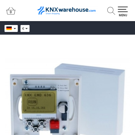
0
0
MENU
€