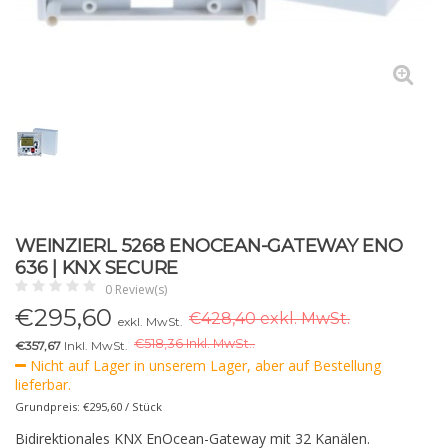
WEINZIERL 5268 ENOCEAN-GATEWAY ENO
636 | KNX SECURE
0 Review(s)
€
295,60
€428,40 exkl. MwSt.
exkl. MwSt.
€
518,36 Inkl. MwSt..
€357,67
Inkl. MwSt.
Nicht auf Lager in unserem Lager, aber auf Bestellung
lieferbar.
Grundpreis: €295,60 / Stück
Bidirektionales KNX EnOcean-Gateway mit 32 Kanälen.