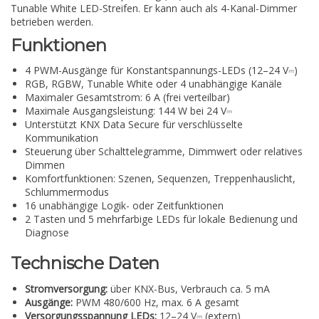
Tunable White LED-Streifen. Er kann auch als 4-Kanal-Dimmer
betrieben werden.
Funktionen
4 PWM-Ausgänge für Konstantspannungs-LEDs (12–24 V⎓)
RGB, RGBW, Tunable White oder 4 unabhängige Kanäle
Maximaler Gesamtstrom: 6 A (frei verteilbar)
Maximale Ausgangsleistung: 144 W bei 24 V⎓
Unterstützt KNX Data Secure für verschlüsselte
Kommunikation
Steuerung über Schalttelegramme, Dimmwert oder relatives
Dimmen
Komfortfunktionen: Szenen, Sequenzen, Treppenhauslicht,
Schlummermodus
16 unabhängige Logik- oder Zeitfunktionen
2 Tasten und 5 mehrfarbige LEDs für lokale Bedienung und
Diagnose
Technische Daten
Stromversorgung:
über KNX-Bus, Verbrauch ca. 5 mA
Ausgänge:
PWM 480/600 Hz, max. 6 A gesamt
Versorgungsspannung LEDs:
12–24 V⎓ (extern)