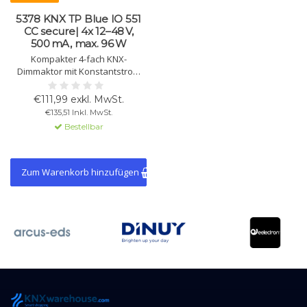
5378 KNX TP Blue IO 551
CC secure| 4x 12–48 V,
500 mA, max. 96 W
Kompakter 4-fach KNX-
Dimmaktor mit Konstantstrom
(12–48 V⎓, 500 mA/Kanal). Für
RGB, RGBW oder Tunable White
€111,99 exkl. MwSt.
LEDs. Integrierte Szenen, Timer,
€135,51 Inkl. MwSt.
KNX Data Secure.
Bestellbar
Zum Warenkorb hinzufügen