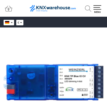
0
0
MENU
€