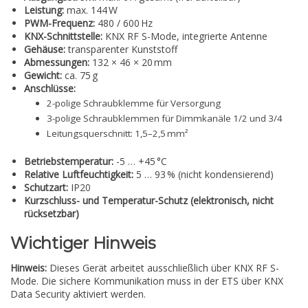
Leistung:
max. 144 W
PWM-Frequenz:
480 / 600 Hz
KNX-Schnittstelle:
KNX RF S-Mode, integrierte Antenne
Gehäuse:
transparenter Kunststoff
Abmessungen:
132 × 46 × 20 mm
Gewicht:
ca. 75 g
Anschlüsse:
2-polige Schraubklemme für Versorgung
3-polige Schraubklemmen für Dimmkanäle 1/2 und 3/4
Leitungsquerschnitt: 1,5–2,5 mm²
Betriebstemperatur:
-5 … +45 °C
Relative Luftfeuchtigkeit:
5 … 93 % (nicht kondensierend)
Schutzart:
IP20
Kurzschluss- und Temperatur-Schutz (elektronisch, nicht
rücksetzbar)
Wichtiger Hinweis
Hinweis:
Dieses Gerät arbeitet ausschließlich über KNX RF S-
Mode. Die sichere Kommunikation muss in der ETS über KNX
Data Security aktiviert werden.