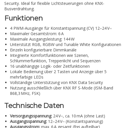
Security. Ideal für flexible Lichtsteuerungen ohne KNX-
Busverdrahtung.
Funktionen
4 PWM-Ausgänge für Konstantspannung (CV) 12–24 V⎓
Maximaler Gesamtstrom: 6 A
Maximale Ausgangsleistung: 144 W
Unterstützt RGB, RGBW und Tunable White Konfigurationen
Einzeln konfigurierbare Dimmkanäle
Integrierte Komfortfunktionen wie Szenen,
Schlummerfunktion, Treppenlicht und Sequenzen
16 unabhängige Logik- oder Zeitfunktionen
Lokale Bedienung über 2 Tasten und Anzeige über 5
mehrfarbige LEDs
Vollständige Unterstützung von KNX Data Security
Nutzung ausschließlich über KNX RF S-Mode (ISM-Band
868,3 MHz, FSK)
Technische Daten
Versorgungsspannung:
24 V⎓, ca. 10 mA (ohne Last)
Ausgangsspannung:
12–24 V⎓ (Konstantspannung)
Ausgangsstrom:
max. 6 A gesamt (frei aufteilbar)