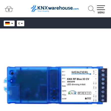
0
0
MENU
€