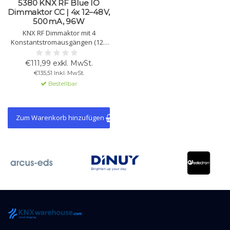
5380 KNX RF Blue IO
Dimmaktor CC | 4x 12–48 V,
500 mA, 96 W
KNX RF Dimmaktor mit 4
Konstantstromausgängen (12–
48 V⎓, 500 mA) für RGB, RGBW,
Tunable White LEDs. Inkl.
€111,99 exkl. MwSt.
Szenen, Timer, KNX Data Secure.
€135,51 Inkl. MwSt.
Max. 96 W.
Bestellbar
Zum Warenkorb hinzufügen