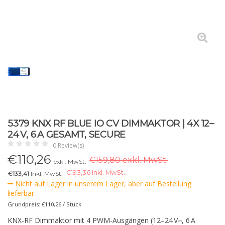
5379 KNX RF BLUE IO CV DIMMAKTOR | 4X 12–
24 V, 6 A GESAMT, SECURE
0 Review(s)
€
110,26
€159,80 exkl. MwSt.
exkl. MwSt.
€
193,36 Inkl. MwSt..
€133,41
Inkl. MwSt.
Nicht auf Lager in unserem Lager, aber auf Bestellung
lieferbar.
Grundpreis: €110,26 / Stück
KNX-RF Dimmaktor mit 4 PWM-Ausgängen (12–24 V⎓, 6 A