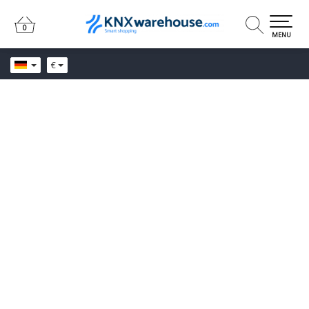
0
0
MENU
€