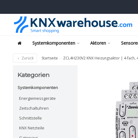
Systemkomponenten
Aktoren
Sensore
Zurück
Startseite
ZCL4H230V2 KNX Heizungsaktor | 4-fach, 
Kategorien
Systemkomponenten
Energiemessgeräte
Zeitschaltuhren
Schnittstelle
KNX Netzteile
Gateways