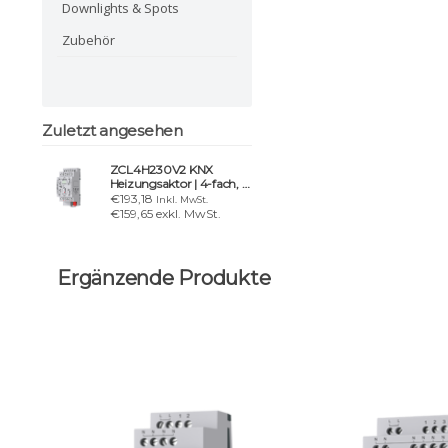
Downlights & Spots
Zubehör
Zuletzt angesehen
ZCL4H230V2 KNX
Heizungsaktor | 4-fach, 4
Eingänge
€193,18
Inkl. MwSt.
€159,65 exkl. MwSt.
Ergänzende Produkte