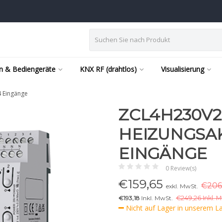
n & Bediengeräte
KNX RF (drahtlos)
Visualisierung
4 Eingänge
ZCL4H230V2
HEIZUNGSAK
EINGÄNGE
0 Review(s)
€
159,65
€206
exkl. MwSt.
€193,18
Inkl. MwSt.
€
249,26 Inkl. 
Nicht auf Lager in unserem Lag