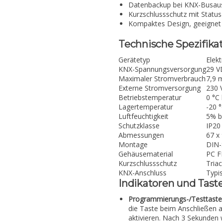
Datenbackup bei KNX-Busaus
Kurzschlussschutz mit Statu
Kompaktes Design, geeignet 
Technische Spezifika
Gerätetyp
Elek
KNX-Spannungsversorgung
29 V
Maximaler Stromverbrauch
7,9 
Externe Stromversorgung
230 
Betriebstemperatur
0 °C
Lagertemperatur
-20 
Luftfeuchtigkeit
5% b
Schutzklasse
IP20
Abmessungen
67 x
Montage
DIN-
Gehäusematerial
PC F
Kurzschlussschutz
Tria
KNX-Anschluss
Typi
Indikatoren und Tast
Programmierungs-/Testtaste
die Taste beim Anschließen 
aktivieren. Nach 3 Sekunden 