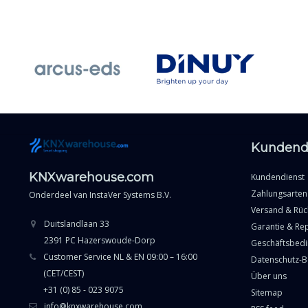
Kundend
KNXwarehouse.com
Kundendienst
Zahlungsarten
Onderdeel van
InstaVer Systems B.V.
Versand & Rü
Duitslandlaan 33
Garantie & Re
2391 PC Hazerswoude-Dorp
Geschäftsbed
Customer Service NL & EN 09:00 – 16:00
Datenschutz-
(CET/CEST)
Über uns
+31 (0) 85 - 023 9075
Sitemap
info@knxwarehouse.com