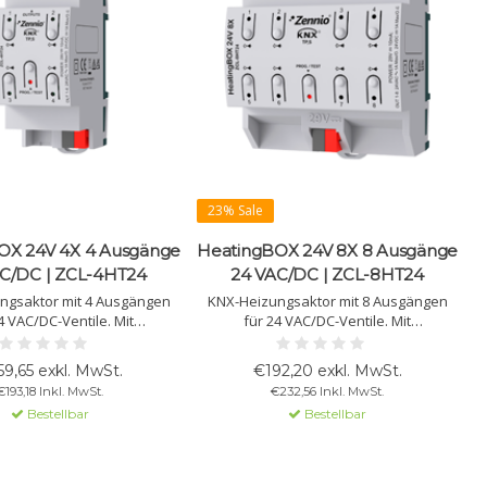
23% Sale
OX 24V 4X 4 Ausgänge
HeatingBOX 24V 8X 8 Ausgänge
C/DC | ZCL-4HT24
24 VAC/DC | ZCL-8HT24
ngsaktor mit 4 Ausgängen
KNX-Heizungsaktor mit 8 Ausgängen
4 VAC/DC-Ventile. Mit
für 24 VAC/DC-Ventile. Mit
ussschutz, unabhängigen
unabhängigen Thermostaten,
staten und logischen
Kurzschlussschutz und logischen
59,65 exkl. MwSt.
€192,20 exkl. MwSt.
tionen ausgestattet.
Funktionen ausgestattet.
€193,18 Inkl. MwSt.
€232,56 Inkl. MwSt.
Bestellbar
Bestellbar