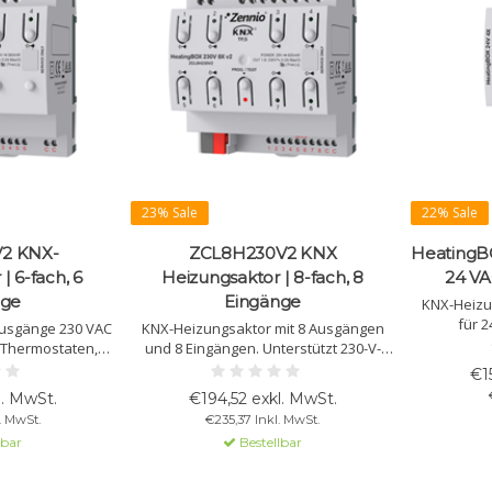
23% Sale
22% Sale
2 KNX-
ZCL8H230V2 KNX
HeatingB
| 6-fach, 6
Heizungsaktor | 8-fach, 8
24 VA
nge
Eingänge
KNX-Heizu
für 2
Ausgänge 230 VAC
KNX-Heizungsaktor mit 8 Ausgängen
Kurzschl
 Thermostaten,
und 8 Eingängen. Unterstützt 230-V-
Thermo
g, LED-Anzeigen
Ventile, Kurzschlussschutz und
€1
Funk
nen. Perfekt für
unabhängige Thermostate. Perfekt für
l. MwSt.
€194,52 exkl. MwSt.
es Klima.
Klimasteuerung.
. MwSt.
€235,37 Inkl. MwSt.
lbar
Bestellbar