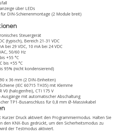
fall
sanzeige über LEDs
für DIN-Schienenmontage (2 Module breit)
tionen
tronisches Steuergerät
DC (typisch), Bereich 21-31 VDC
mA bei 29 VDC, 10 mA bei 24 VDC
VAC, 50/60 Hz
 bis +55 °C
°C bis +55 °C
is 95% (nicht kondensierend)
 90 x 36 mm (2 DIN-Einheiten)
Schiene (IEC 60715 TH35) mit Klemme
R V0 (halogenfrei), CTI 175 V
c-Ausgänge mit automatischer Abschaltung
scher TP1-Busanschluss für 0,8 mm Ø-Massivkabel
en
:
Kurzer Druck aktiviert den Programmiermodus. Halten Sie
an den KNX-Bus gedrückt, um den Sicherheitsmodus zu
wird der Testmodus aktiviert.