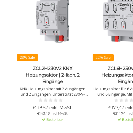
23% Sale
22% Sale
ZCL2H230V2 KNX
ZCL6H230V
Heizungsaktor | 2-fach, 2
Heizungsaktor 
Eingänge
Eingä
KNX-Heizungsaktor mit 2 Ausgängen
Heizungsaktor für 6 
und 2 Eingängen. Unterstützt 230-V-
und 6 Eingänge. Mit
Ventile, bietet Kurzschlussschutz,
manueller Steuerun
unabhängige Thermostate und
und logischen Funktio
€118,57 exkl. MwSt.
€177,47 exk
logische Funktionen.
Wasserbasiert
€143,48 Inkl. MwSt.
€214,74 Inkl
Bestellbar
Bestel