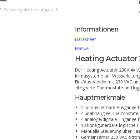
/
Zum Vergleich hinzufügen
/
Informationen
Datasheet
Manuel
Heating Actuator 
Der Heating Actuator 230V 4X v2 
Klimasysteme auf Wasserleitungs
Ein-/Aus-Ventile mit 230 VAC und
integrierte Thermostate und log
Hauptmerkmale
4 konfigurierbare Ausgänge f
4 unabhängige Thermostate, 
4 analoge/digitale Eingänge 
10 konfigurierbare logische 
Manuelle Steuerung über Tas
Gemeinsamer 230 VAC-Strome