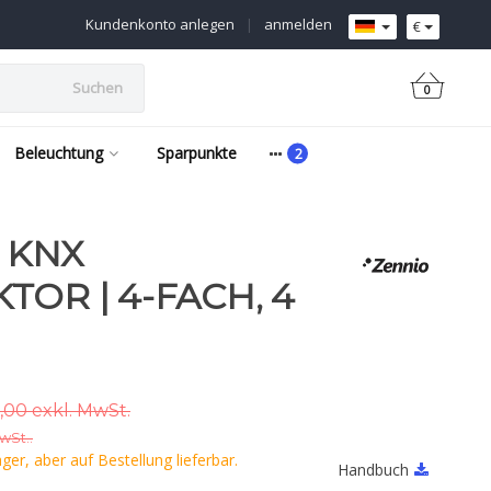
Kundenkonto anlegen
|
anmelden
€
Suchen
0
Beleuchtung
Sparpunkte
 KNX
TOR | 4-FACH, 4
,00 exkl. MwSt.
MwSt..
er, aber auf Bestellung lieferbar.
Handbuch