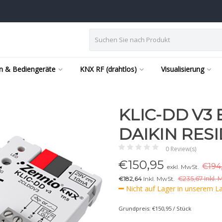
n & Bediengeräte
KNX RF (drahtlos)
Visualisierung
l
KLIC-DD V3
DAIKIN RES
0 Review(s)
€
150,95
€194
exkl. MwSt.
€182,64
Inkl. MwSt.
€
235,67 Inkl. 
Nicht auf Lager in unserem Lag
Grundpreis: €150,95 / Stück