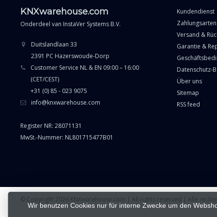
KNXwarehouse.com
Kundendienst
Zahlungsarten
Onderdeel van
InstaVer Systems B.V.
Versand & Rü
Duitslandlaan 33
Garantie & Re
2391 PC Hazerswoude-Dorp
Geschäftsbed
Customer Service NL & EN 09:00 – 16:00
Datenschutz-
(CET/CEST)
Über uns
+31 (0) 85 - 023 9075
Sitemap
info@knxwarehouse.com
RSS feed
Register NR: 28071131
MwSt.-Nummer: NL801715477B01
© Copyright 2026 KNXwarehouse.com | All rights reserved | Alle rech
Wir benutzen Cookies nur für interne Zwecke um den Websho