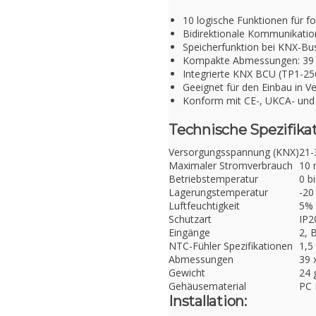
10 logische Funktionen für f
Bidirektionale Kommunikatio
Speicherfunktion bei KNX-Bu
Kompakte Abmessungen: 39 
Integrierte KNX BCU (TP1-25
Geeignet für den Einbau in 
Konform mit CE-, UKCA- un
Technische Spezifika
Versorgungsspannung (KNX)
21-
Maximaler Stromverbrauch
10 
Betriebstemperatur
0 b
Lagerungstemperatur
-20
Luftfeuchtigkeit
5% 
Schutzart
IP2
Eingänge
2, 
NTC-Fühler Spezifikationen
1,5
Abmessungen
39 
Gewicht
24 
Gehäusematerial
PC 
Installation: