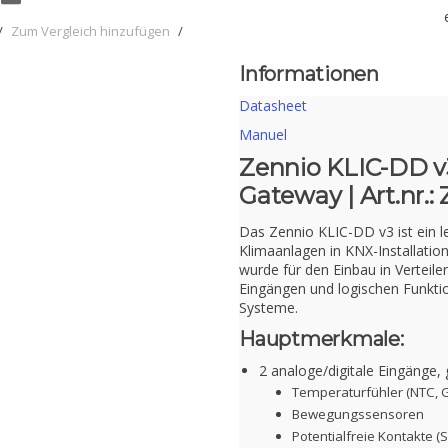
/
Zum Vergleich hinzufügen
/
Informationen
Datasheet
Manuel
Zennio KLIC-DD v3
Gateway | Art.nr.
Das Zennio KLIC-DD v3 ist ein l
Klimaanlagen in KNX-Installatio
wurde für den Einbau in Verteil
Eingängen und logischen Funktio
Systeme.
Hauptmerkmale:
2 analoge/digitale Eingänge, 
Temperaturfühler (NTC, G
Bewegungssensoren
Potentialfreie Kontakte (