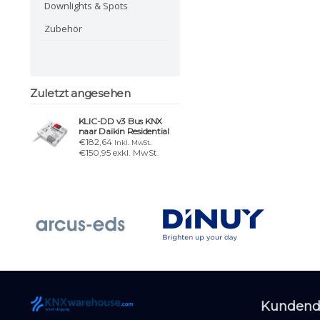
Downlights & Spots
Zubehör
Zuletzt angesehen
KLIC-DD v3 Bus KNX
naar Daikin Residential
€182,64
Inkl. MwSt.
€150,95 exkl. MwSt.
Kundend