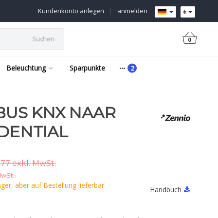
Kundenkonto anlegen
|
anmelden
€
Suchen
0
Beleuchtung
Sparpunkte
 BUS KNX NAAR
IDENTIAL
,77 exkl. MwSt.
MwSt..
er, aber auf Bestellung lieferbar.
Handbuch