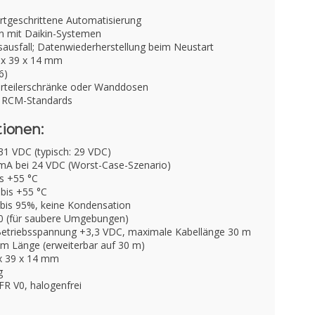
ortgeschrittene Automatisierung
n mit Daikin-Systemen
sausfall; Datenwiederherstellung beim Neustart
x 39 x 14 mm
6)
Verteilerschränke oder Wanddosen
d RCM-Standards
tionen:
31 VDC (typisch: 29 VDC)
mA bei 24 VDC (Worst-Case-Szenario)
is +55 °C
 bis +55 °C
bis 95%, keine Kondensation
0 (für saubere Umgebungen)
Betriebsspannung +3,3 VDC, maximale Kabellänge 30 m
 m Länge (erweiterbar auf 30 m)
x 39 x 14 mm
g
FR V0, halogenfrei