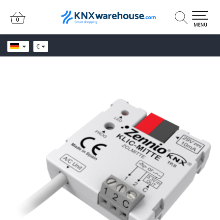
0
0
MENU
€