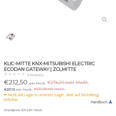
KLIC-MITTE KNX-MITSUBISHI ELECTRIC
ECODAN GATEWAY | ZCLMITTE
0 Review(s)
€
212,50
€274,20 exkl. MwSt.
exkl. MwSt.
€
331,78 Inkl. MwSt..
€257,13
Inkl. MwSt.
Nicht auf Lager in unserem Lager, aber auf Bestellung
lieferbar.
Handbuch
Grundpreis: €212,50 / Stück