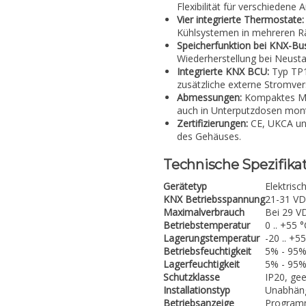
Flexibilität für verschiedene
Vier integrierte Thermostate:
Kühlsystemen in mehreren 
Speicherfunktion bei KNX-Bus
Wiederherstellung bei Neusta
Integrierte KNX BCU:
Typ TP1
zusätzliche externe Stromve
Abmessungen:
Kompaktes Mod
auch in Unterputzdosen mont
Zertifizierungen:
CE, UKCA und
des Gehäuses.
Technische Spezifika
Gerätetyp
Elektrisc
KNX Betriebsspannung
21-31 VD
Maximalverbrauch
Bei 29 V
Betriebstemperatur
0 .. +55 °
Lagerungstemperatur
-20 .. +5
Betriebsfeuchtigkeit
5% - 95%
Lagerfeuchtigkeit
5% - 95%
Schutzklasse
IP20, ge
Installationstyp
Unabhäng
Betriebsanzeige
Programm