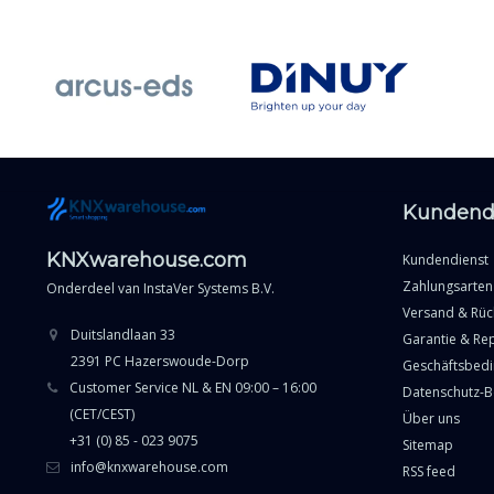
Kundend
KNXwarehouse.com
Kundendienst
Zahlungsarten
Onderdeel van
InstaVer Systems B.V.
Versand & Rü
Duitslandlaan 33
Garantie & Re
2391 PC Hazerswoude-Dorp
Geschäftsbed
Customer Service NL & EN 09:00 – 16:00
Datenschutz-
(CET/CEST)
Über uns
+31 (0) 85 - 023 9075
Sitemap
info@knxwarehouse.com
RSS feed