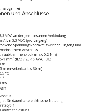
 halogenfrei
onen und Anschlüsse
3,3 VDC an der gemeinsamen Verbindung
 mA bei 3,3 VDC (pro Eingang)
rockene Spannungskontakte zwischen Eingang und
emeinsamem Anschluss
chraubklemmenblock (max. 0,2 Nm)
,5-1 mm² (IEC) / 26-16 AWG (UL)
0 m
,5 m (erweiterbar bis 30 m)
0,5 °C
,1 °C
0 ms
nen
asse B
ignet für dauerhafte elektrische Nutzung
rätetyp 1
Langzeitbelastung