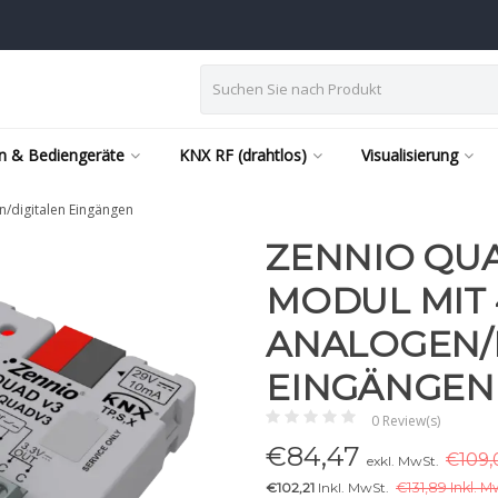
n & Bediengeräte
KNX RF (drahtlos)
Visualisierung
/digitalen Eingängen
ZENNIO QUA
MODUL MIT 
ANALOGEN/
EINGÄNGEN
0 Review(s)
€
84,47
€109,
exkl. MwSt.
€102,21
Inkl. MwSt.
€
131,89 Inkl. M