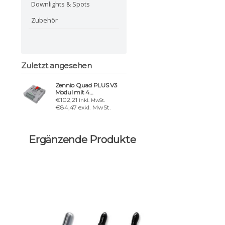
Downlights & Spots
Zubehör
Zuletzt angesehen
Zennio Quad PLUS V3
Modul mit 4
analogen/digitalen
€102,21
Inkl. MwSt.
Eingängen
€84,47 exkl. MwSt.
Ergänzende Produkte