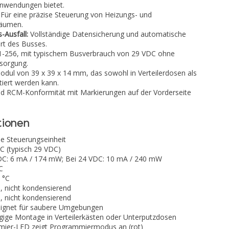
 Anwendungen bietet.
Für eine präzise Steuerung von Heizungs- und
Räumen.
-Ausfall:
Vollständige Datensicherung und automatische
rt des Busses.
-256, mit typischem Busverbrauch von 29 VDC ohne
rsorgung.
ul von 39 x 39 x 14 mm, das sowohl in Verteilerdosen als
iert werden kann.
 RCM-Konformität mit Markierungen auf der Vorderseite
tionen
he Steuerungseinheit
C (typisch 29 VDC)
DC: 6 mA / 174 mW; Bei 24 VDC: 10 mA / 240 mW
C
5 °C
, nicht kondensierend
, nicht kondensierend
eignet für saubere Umgebungen
ige Montage in Verteilerkästen oder Unterputzdosen
ier-LED zeigt Programmiermodus an (rot)