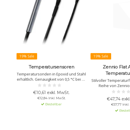
19% Sale
19% Sale
Temperatursensoren
Zennio Flat
Temperatu
Temperatursonden in Epoxid und Stahl
erhältlich. Genauigkeit von 0,5 °C bei 25
Stilvoller Temperaturfü
°C, mit IP67-Schutz und 3 m Kabel. Ideal
Reihe von Zennio.
für verschiedene
Integration in Ihre Inst
€10,61 exkl. MwSt.
Installationsbedingungen und
Standarddose, 0,5 °C
€12,84 Inkl. MwSt.
€47,74 exkl
Messanwendungen.
25 °C. Erhältlich in 
Bestellbar
€57,77 Inkl
Silber und S
Bestel