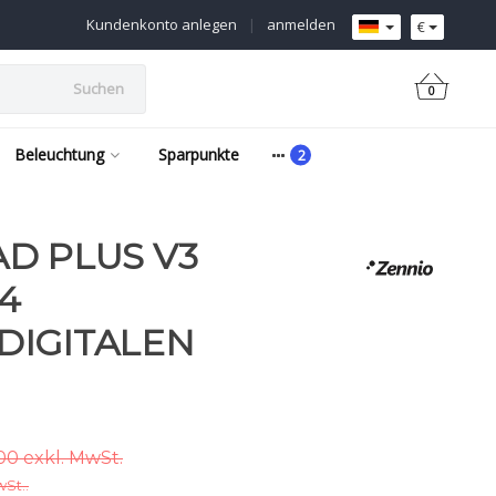
Kundenkonto anlegen
|
anmelden
€
Suchen
0
Beleuchtung
Sparpunkte
D PLUS V3
4
DIGITALEN
00 exkl. MwSt.
wSt..