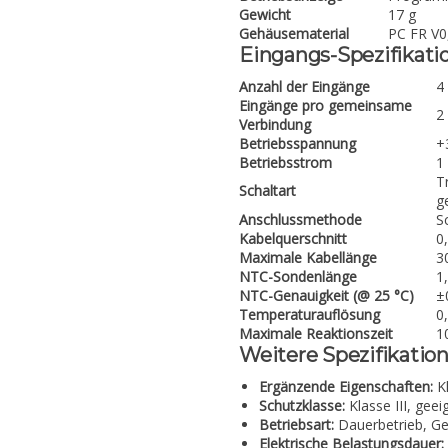
Gewicht
17 g
Gehäusematerial
PC FR V0,
Eingangs-Spezifikati
Anzahl der Eingänge
4
Eingänge pro gemeinsame
2
Verbindung
Betriebsspannung
+
Betriebsstrom
1
T
Schaltart
g
Anschlussmethode
S
Kabelquerschnitt
0
Maximale Kabellänge
3
NTC-Sondenlänge
1
NTC-Genauigkeit (@ 25 °C)
±
Temperaturauflösung
0
Maximale Reaktionszeit
1
Weitere Spezifikatio
Ergänzende Eigenschaften:
Kl
Schutzklasse:
Klasse III, gee
Betriebsart:
Dauerbetrieb, Ge
Elektrische Belastungsdauer: