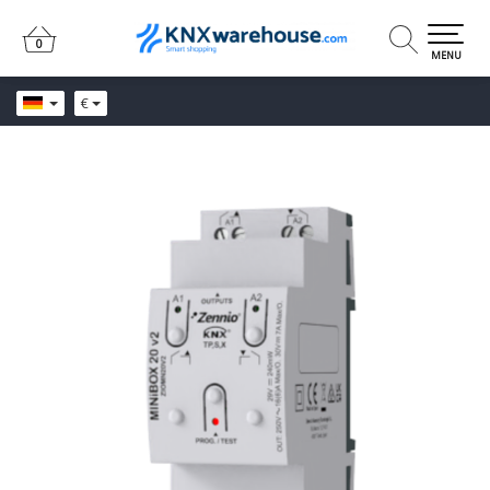
0
0
MENU
€