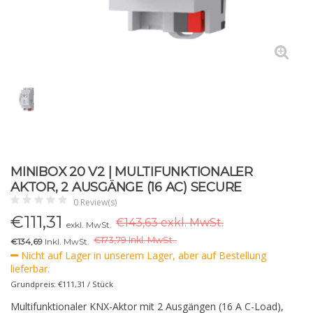
MINIBOX 20 V2 | MULTIFUNKTIONALER
AKTOR, 2 AUSGÄNGE (16 AC) SECURE
0 Review(s)
€
111,31
€143,63 exkl. MwSt.
exkl. MwSt.
€
173,79 Inkl. MwSt..
€134,69
Inkl. MwSt.
Nicht auf Lager in unserem Lager, aber auf Bestellung
lieferbar.
Grundpreis: €111,31 / Stück
Multifunktionaler KNX-Aktor mit 2 Ausgängen (16 A C-Load),