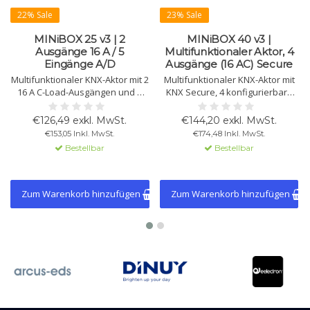
22% Sale
23% Sale
MINiBOX 25 v3 | 2
MINiBOX 40 v3 |
Ausgänge 16 A / 5
Multifunktionaler Aktor, 4
Eingänge A/D
Ausgänge (16 AC) Secure
Multifunktionaler KNX-Aktor mit 2
Multifunktionaler KNX-Aktor mit
16 A C-Load-Ausgängen und 5
KNX Secure, 4 konfigurierbare
Eingängen (A/D). Unterstützt KNX
Ausgänge (16 A C-Load), geeignet
Secure, ideal für Jalousien und
für Jalousiesteuerung, Fan-Coil-
€126,49 exkl. MwSt.
€144,20 exkl. MwSt.
Klimasteuerung. Kabellänge bis
Kontrolle, Logik und mehr.
€153,05 Inkl. MwSt.
€174,48 Inkl. MwSt.
30 Meter.
Bestellbar
Bestellbar
Zum Warenkorb hinzufügen
Zum Warenkorb hinzufügen