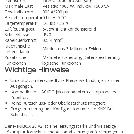
Nennstrom
16 A C-Load pro Ausgang
Maximale Last
Resistiv: 4000 W, Induktiv: 1500 VA
Einschaltstrom
800 A/200 µs
Betriebstemperatur
0 bis +55 °C
Lagertemperatur
-20 bis +55 °C
Luftfeuchtigkeit
5-95% (nicht kondensierend)
Schutzklasse
IP20
Kabelquerschnitt
0,5-4 mm²
Mechanische
Mindestens 3 Millionen Zyklen
Lebensdauer
Zusätzliche
Manuelle Steuerung, Datenspeicherung,
Funktionen
logische Funktionen
Wichtige Hinweise
Unterstützt unterschiedliche Phasenverbindungen an den
Ausgängen.
Kompatibel mit AC/DC-Jalousieadaptern als optionales
Zubehör.
Keine Kurzschluss- oder Überlastschutz integriert.
Programmierung und Konfiguration über die KNX-Bus-
Schnittstelle.
Der MINiBOX 20 v2 ist eine leistungsstarke und vielseitige
Lösung für fortschrittliche Automatisierungsanforderungen in