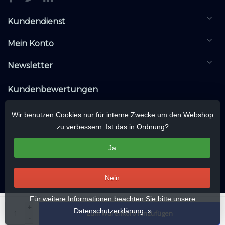
Kundendienst
Mein Konto
Newsletter
Kundenbewertungen
Wir benutzen Cookies nur für interne Zwecke um den Webshop
zu verbessern. Ist das in Ordnung?
Ja
Nein
Für weitere Informationen beachten Sie bitte unsere
© Copyright 2026 KNXwarehouse.com | All rights reserved | Alle rechten
+
Datenschutzerklärung. »
Zum Warenkorb hinzufügen
voorbehouden
-