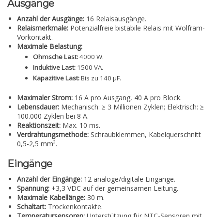
Ausgänge
Anzahl der Ausgänge:
16 Relaisausgänge.
Relaismerkmale:
Potenzialfreie bistabile Relais mit Wolfram-
Vorkontakt.
Maximale Belastung:
Ohmsche Last:
4000 W.
Induktive Last:
1500 VA.
Kapazitive Last:
Bis zu 140 µF.
Maximaler Strom:
16 A pro Ausgang, 40 A pro Block.
Lebensdauer:
Mechanisch: ≥ 3 Millionen Zyklen; Elektrisch: ≥
100.000 Zyklen bei 8 A.
Reaktionszeit:
Max. 10 ms.
Verdrahtungsmethode:
Schraubklemmen, Kabelquerschnitt
0,5-2,5 mm².
Eingänge
Anzahl der Eingänge:
12 analoge/digitale Eingänge.
Spannung:
+3,3 VDC auf der gemeinsamen Leitung.
Maximale Kabellänge:
30 m.
Schaltart:
Trockenkontakte.
Temperatursensoren:
Unterstützung für NTC-Sensoren mit