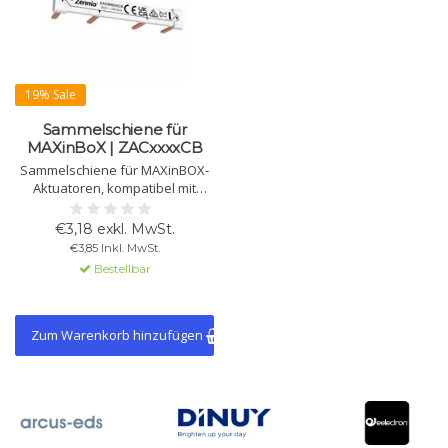
19% Sale
Sammelschiene für
MAXinBoX | ZACxxxxCB
Sammelschiene für MAXinBOX-
Aktuatoren, kompatibel mit
verschiedenen Modellen.
Entspricht CE, UKCA und RCM.
€3,18 exkl. MwSt.
Feuerfest bis 960 °C gemäß IEC
€3,85 Inkl. MwSt.
60695-2-11.
Bestellbar
Zum Warenkorb hinzufügen