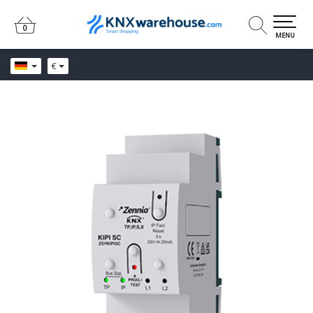
0
0
MENU
€