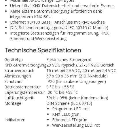
Maximale APDU-Länge: 254 Bytes
Unterstützt KNX-Datensicherheit und erweiterte Frames
Keine externe Stromversorgung erforderlich dank
integriertem KNX BCU
Ethernet 10/100 BaseT Anschluss mit RJ45-Buchse
DIN-Schienenmontage gemäß IEC 60715 (2 Module)
Integrierte Statusanzeigen für Programmierung, KNX,
Ethernet und Werkseinstellung
Technische Spezifikationen
Gerätetyp
Elektrisches Steuergerät
KNX-Stromversorgung
29 VDC (typisch), 21-31 VDC Bereich
Stromverbrauch
16 mA bei 29 VDC, 20 mA bei 24 VDC
Abmessungen
67 x 90 x 36 mm (2 DIN-Module)
Schutzart
IP20 (für saubere Umgebungen)
Betriebstemperatur
0 °C bis +55 °C
Lagerungstemperatur
-20 °C bis +55 °C
Luftfeuchtigkeit
5% bis 95% (keine Kondensation)
Montage
DIN-Schiene (IEC 60715)
Programm-LED: rot
KNX LED: grün
Indikatoren
Ethernet LED: grün
Werkseinstellung LED: rot