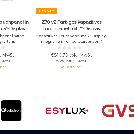
19% Sale
Touchpanel in
Z70 v2 Farbiges kapazitives
 5"-Display.
Touchpanel mit 7"-Display.
hpanel mit 5"-
Kapazitives Touchpanel mit 7"-Display,
griertem
integriertem Temperatursensor, 4
Näherungssensor
Eingängen und Unterstützung für bis
iten. Erhältlich
zu 56 Bedienfenster. Optional:
l. MwSt.
€810,70 exkl. MwSt.
 und Silber.
Fernbedienung per App oder Browser.
. MwSt.
€980,95 Inkl. MwSt.
Perfekt für Smart Homes und Hotels.
lbar
Bestellbar