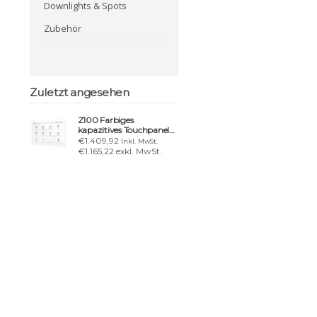
Downlights & Spots
Zubehör
Zuletzt angesehen
Z100 Farbiges
kapazitives Touchpanel
mit 10"-Display
€1.409,92
Inkl. MwSt.
€1.165,22 exkl. MwSt.