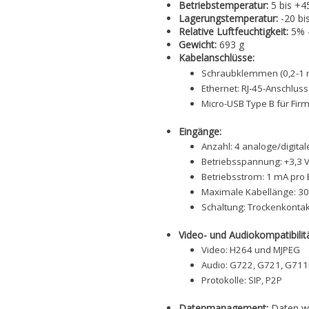
Betriebstemperatur:
5 bis +4
Lagerungstemperatur:
-20 bi
Relative Luftfeuchtigkeit:
5% -
Gewicht:
693 g
Kabelanschlüsse:
Schraubklemmen (0,2-1 
Ethernet: RJ-45-Anschluss
Micro-USB Type B für Fi
Eingänge:
Anzahl: 4 analoge/digita
Betriebsspannung: +3,3 
Betriebsstrom: 1 mA pro
Maximale Kabellänge: 3
Schaltung: Trockenkonta
Video- und Audiokompatibilitä
Video: H264 und MJPEG
Audio: G722, G721, G71
Protokolle: SIP, P2P
Datenmanagement:
Daten we