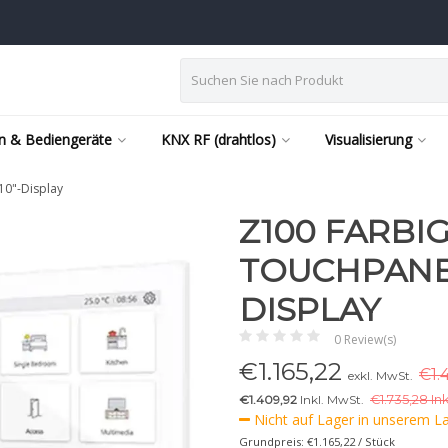
n & Bediengeräte
KNX RF (drahtlos)
Visualisierung
10"-Display
Z100 FARBIG
TOUCHPANEL
DISPLAY
0 Review(s)
€
1.165,22
€1.
exkl. MwSt.
€1.409,92
Inkl. MwSt.
€
1.735,28 In
Nicht auf Lager in unserem Lag
Grundpreis: €1.165,22 / Stück