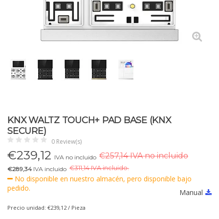
KNX WALTZ TOUCH+ PAD BASE (KNX
SECURE)
0 Review(s)
€
239,12
€257,14 IVA no incluido
IVA no incluido
€
311,14 IVA incluido.
€289,34
IVA incluido
No disponible en nuestro almacén, pero disponible bajo
pedido.
Manual
Precio unidad: €239,12 / Pieza