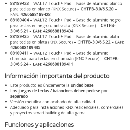
88189428
– WALTZ Touch+ Pad – Base de aluminio blanco
para teclas en blanco (KNX Secure) –
CHTFB-3.0/6.S.20
–
EAN:
4260688189428
88189404
– WALTZ Touch+ Pad – Base de aluminio negro
para teclas en negro o antracita (KNX Secure) –
CHTFB-
3.0/6.S.21
– EAN:
4260688189404
88189435
– WALTZ Touch+ Pad – Base de aluminio plata
para teclas en plata (KNX Secure) –
CHTFB-3.0/6.S.22
– EAN:
4260688189435
88189411
– WALTZ Touch+ Pad – Base de aluminio
champán para teclas en champán (KNX Secure) –
CHTFB-
3.0/6.S.24
– EAN:
4260688189411
Información importante del producto
Este producto es únicamente la
unidad base
Los juegos de teclas / balancines deben pedirse por
separado
Versión metálica con acabado de alta calidad
Adecuado para instalaciones KNX residenciales, comerciales
y proyectos smart building de alta gama
Funciones y aplicaciones