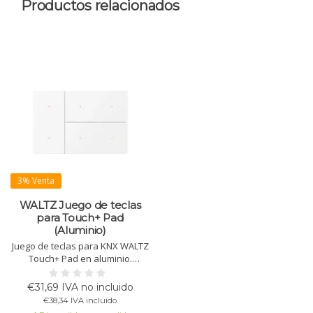
Productos relacionados
3% Venta
WALTZ Juego de teclas
para Touch+ Pad
(Aluminio)
Juego de teclas para KNX WALTZ
Touch+ Pad en aluminio.
Disponible en varios colores.
Control mediante botones. Nota:
€31,69 IVA no incluido
solo teclas, base se vende por
€38,34 IVA incluido
separado.