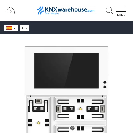
0
0
MENU
€