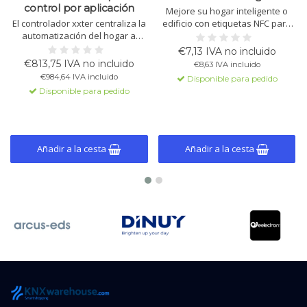
control por aplicación
Mejore su hogar inteligente o
El controlador xxter centraliza la
edificio con etiquetas NFC para
automatización del hogar a
acciones basadas en la
través de una aplicación
ubicación y acceso seguro.
€7,13 IVA no incluido
eficiente en energía. Controle
Configuración fácil e integración
€813,75 IVA no incluido
€8,63 IVA incluido
iluminación, clima y seguridad
perfecta con los sistemas de
€984,64 IVA incluido
Disponible para pedido
con la integración intuitiva del
visualización xxter.
Disponible para pedido
KNX y detección de ubicación.
App disponible para iOS y
Android.
Añadir a la cesta
Añadir a la cesta