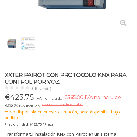
XXTER PAIROT CON PROTOCOLO KNX PARA
CONTROL POR VOZ.
0 Review(s)
€
423,75
€565,00 IVA no incluido
IVA no incluido
€
683,65 IVA incluido.
€512,74
IVA incluido
No disponible en nuestro almacén, pero disponible bajo
pedido.
Precio unidad: €423,75 / Pieza
Transforma tu instalación KNX con Pairot en un sistema