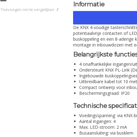
Informatie
Toevoegen om te vergelijken
/
De KNX 4-voudige tasterschnitts
potentiaalvrije contacten of LED
buskoppeling en een 8-aderige k
montage in inbouwdozen met e
Belangrijkste functie
4 onafhankelijke ingangen/ui
Ondersteunt KNX PL-Link (
Ingebouwde buskoppelingse
Uitbreidbare kabel tot 10 me
Compact ontwerp voor inb
Beschermingsgraad: IP20
Technische specificat
Voedingsspanning: via KNX-b
Aantal ingangen: 4
Max. LED-stroom: 2 mA
Busaansluiting: via busklem