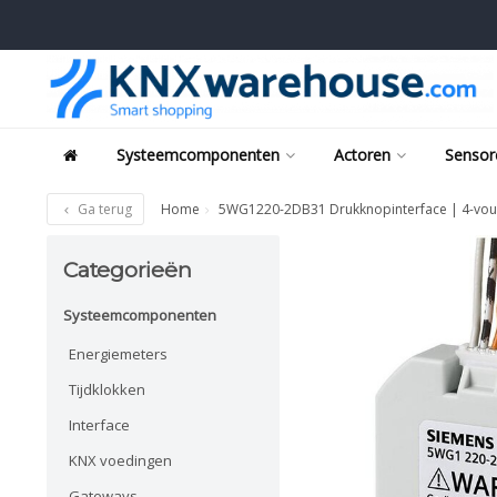
Systeemcomponenten
Actoren
Sensor
Ga terug
Home
5WG1220-2DB31 Drukknopinterface | 4-vou
Categorieën
Systeemcomponenten
Energiemeters
Tijdklokken
Interface
KNX voedingen
Gateways