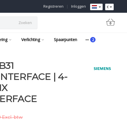
Registreren
|
Inloggen
€
Zoeken
0
ering
Verlichting
Spaarpunten
B31
TERFACE | 4-
NX
ERFACE
 Excl. btw