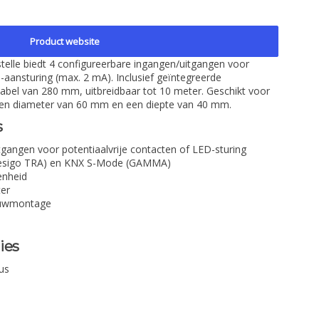
Product website
telle biedt 4 configureerbare ingangen/uitgangen voor
-aansturing (max. 2 mA). Inclusief geïntegreerde
abel van 280 mm, uitbreidbaar tot 10 meter. Geschikt voor
en diameter van 60 mm en een diepte van 40 mm.
s
tgangen voor potentiaalvrije contacten of LED-sturing
Desigo TRA) en KNX S-Mode (GAMMA)
enheid
ter
ouwmontage
ies
us