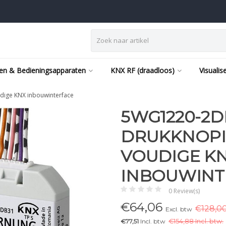
en & Bedieningsapparaten
KNX RF (draadloos)
Visualis
dige KNX inbouwinterface
5WG1220-2D
DRUKKNOPIN
VOUDIGE K
INBOUWINT
0 Review(s)
€
64,06
€128,00
Excl. btw
€77,51
Incl. btw
€
154,88 Incl. btw.