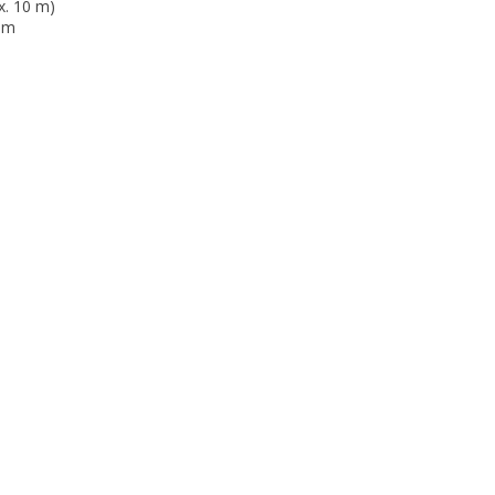
x. 10 m)
mm