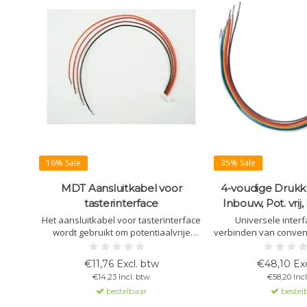
16% Sale
35% Sale
MDT Aansluitkabel voor
4-voudige Drukk
tasterinterface
Inbouw, Pot. vrij
Het aansluitkabel voor tasterinterface
Universele interf
wordt gebruikt om potentiaalvrije
verbinden van conven
contacten aan te sluiten op de
schakelaars en con
tasterinterface. Het is een
Ondersteunt LED-uitg
€11,76 Excl. btw
€48,10 Exc
vervangingsonderdeel voor meerdere
modules en ve
€14,23 Incl. btw
€58,20 Incl
tasterinterface-modellen.
besturingsopties. Ee
bestelbaar
bestel
en configu