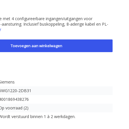
le met 4 configureerbare ingangen/uitgangen voor
-aansturing. Inclusief buskoppeling, 8-aderige kabel en PL-
r
Toevoegen aan winkelwagen
Siemens
5WG1220-2DB31
4001869438276
Op voorraad (2)
Wordt verstuurd binnen 1 à 2 werkdagen.