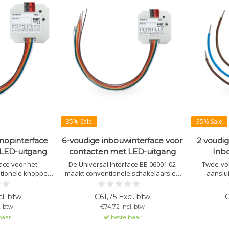
35% Sale
35% Sale
nopinterface
6-voudige inbouwinterface voor
2 voudi
, LED-uitgang
contacten met LED-uitgang
Inb
ace voor het
De Universal Interface BE-06001.02
Twee-vou
tionele knoppen,
maakt conventionele schakelaars en
aanslu
tacten met KNX.
contacten slim voor KNX. Met 6
schakela
angen, logische
ingangen en LED-uitgangen biedt het
geschikt 
l. btw
€61,75 Excl. btw
€
elzijdige
uitgebreide logische functies en
geïnte
. btw
€74,72 Incl. btw
nvoudige montage
flexibele configuratieopties.
baar
bestelbaar
ratie.