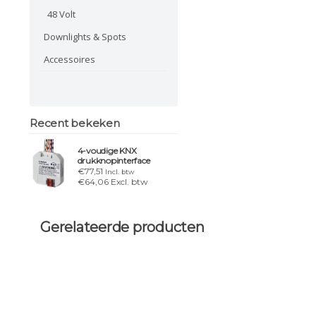
48 Volt
Downlights & Spots
Accessoires
Recent bekeken
4-voudige KNX
drukknopinterface
€77,51
Incl. btw
€64,06 Excl. btw
Gerelateerde producten