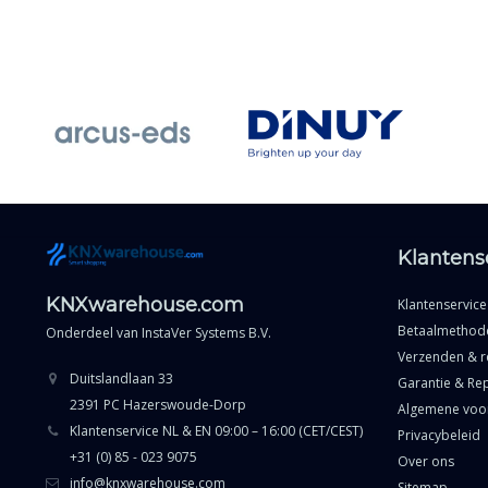
Klantens
KNXwarehouse.com
Klantenservice
Betaalmethod
Onderdeel van
InstaVer Systems B.V.
Verzenden & r
Duitslandlaan 33
Garantie & Rep
2391 PC Hazerswoude-Dorp
Algemene voo
Klantenservice NL & EN 09:00 – 16:00 (CET/CEST)
Privacybeleid
+31 (0) 85 - 023 9075
Over ons
info@knxwarehouse.com
Sitemap