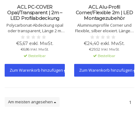
ACL PC-COVER
ACL Alu-Profil
Opal/Transparent | 2m –
Corner/Flexible 2m | LED
LED Profilabdeckung
Montagezubehör
Polycarbonat-Abdeckung opal
Aluminiumprofile Corner und
oder transparent, Länge 2 m.
Flexible, silber eloxiert. Länge 2
Passend für Aluminiumprofile.
m, für flexible LED-Stripes bis 8
Klickmontage. Endkappen und
mm. Montage mit separat
€5,67 exkl. MwSt.
€24,40 exkl. MwSt.
Montageclips separat erhältlich.
erhältlichen Abdeckungen und
€6,86 Inkl. MwSt.
€29,52 Inkl. MwSt.
Zubehör.
Bestellbar
Bestellbar
Zum Warenkorb hinzufügen
Zum Warenkorb hinzufügen
Am meisten angesehen
1