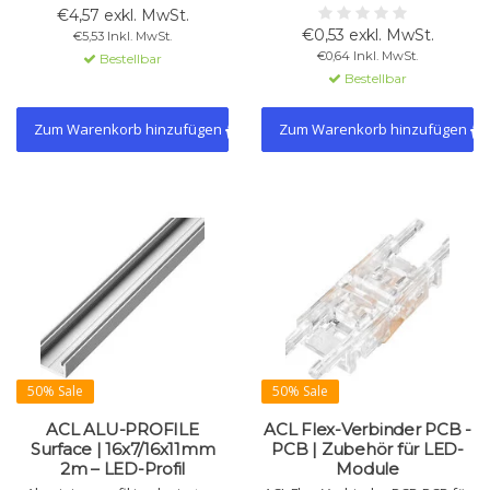
100/500/2000 mm, einfach und
Varianten mit oder ohne
€4,57 exkl. MwSt.
wiederverwendbar, max. 5 A,
Kabelöffnung. Einfache
€0,53 exkl. MwSt.
€5,53 Inkl. MwSt.
24–48 V, IEC 60695-2-11.
Clipmontage. Langlebig, 5 Jahre
€0,64 Inkl. MwSt.
Bestellbar
Garantie.
Bestellbar
Zum Warenkorb hinzufügen
Zum Warenkorb hinzufügen
50% Sale
50% Sale
ACL ALU-PROFILE
ACL Flex-Verbinder PCB -
Surface | 16x7/16x11mm
PCB | Zubehör für LED-
2m – LED-Profil
Module