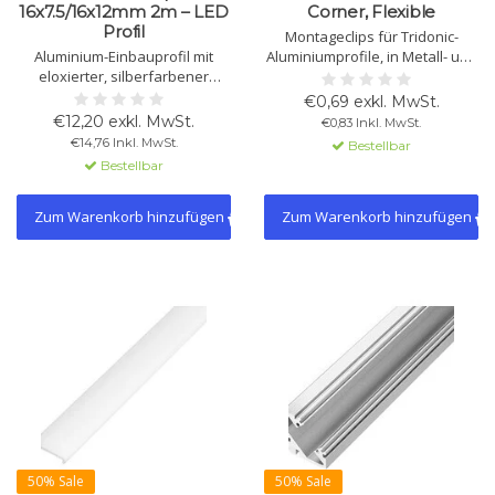
16x7.5/16x12mm 2m – LED
Corner, Flexible
Profil
Montageclips für Tridonic-
Aluminium-Einbauprofil mit
Aluminiumprofile, in Metall- und
eloxierter, silberfarbener
Kunststoffausführung
Oberfläche. Für LED-Streifen bis
erhältlich. Einfache Befestigung
€0,69 exkl. MwSt.
8 mm, max. 30 W/m. Länge 2 m.
mit Schrauben und Klicksystem.
€12,20 exkl. MwSt.
€0,83 Inkl. MwSt.
Abdeckungen und Zubehör
€14,76 Inkl. MwSt.
Bestellbar
separat erhältlich.
Bestellbar
Zum Warenkorb hinzufügen
Zum Warenkorb hinzufügen
50% Sale
50% Sale