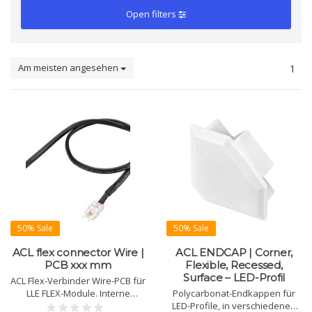
Open filters
Am meisten angesehen
1
50% Sale
50% Sale
ACL flex connector Wire |
ACL ENDCAP | Corner,
PCB xxx mm
Flexible, Recessed,
Surface – LED-Profil
ACL Flex-Verbinder Wire-PCB für
LLE FLEX-Module. Interne
Polycarbonat-Endkappen für
Verdrahtung (AWG18), Kabel
LED-Profile, in verschiedenen