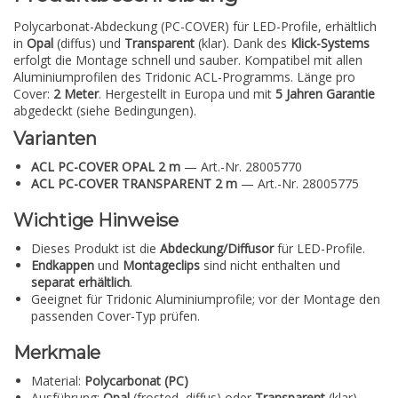
Polycarbonat-Abdeckung (PC-COVER) für LED-Profile, erhältlich
in
Opal
(diffus) und
Transparent
(klar). Dank des
Klick-Systems
erfolgt die Montage schnell und sauber. Kompatibel mit allen
Aluminiumprofilen des Tridonic ACL-Programms. Länge pro
Cover:
2 Meter
. Hergestellt in Europa und mit
5 Jahren Garantie
abgedeckt (siehe Bedingungen).
Varianten
ACL PC-COVER OPAL 2 m
— Art.-Nr. 28005770
ACL PC-COVER TRANSPARENT 2 m
— Art.-Nr. 28005775
Wichtige Hinweise
Dieses Produkt ist die
Abdeckung/Diffusor
für LED-Profile.
Endkappen
und
Montageclips
sind nicht enthalten und
separat erhältlich
.
Geeignet für Tridonic Aluminiumprofile; vor der Montage den
passenden Cover-Typ prüfen.
Merkmale
Material:
Polycarbonat (PC)
Ausführung:
Opal
(frosted, diffus) oder
Transparent
(klar)