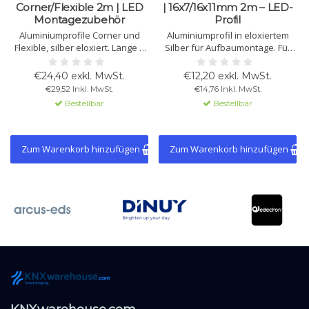
Corner/Flexible 2m | LED
| 16x7/16x11mm 2m – LED-
Montagezubehör
Profil
Aluminiumprofile Corner und
Aluminiumprofil in eloxiertem
Flexible, silber eloxiert. Länge 2
Silber für Aufbaumontage. Für
m, für flexible LED-Stripes bis 8
LED-Streifen bis 8 mm, Größen
mm. Montage mit separat
16x7 mm und 16x11 mm, Länge 2
€24,40 exkl. MwSt.
€12,20 exkl. MwSt.
erhältlichen Abdeckungen und
m. Passende Abdeckungen und
€29,52 Inkl. MwSt.
€14,76 Inkl. MwSt.
Zubehör.
Zubehör separat erhältlich.
Bestellbar
Bestellbar
Zum Warenkorb hinzufügen
Zum Warenkorb hinzufügen