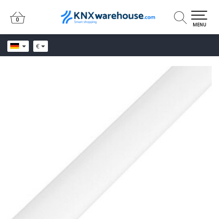
0
0
MENU
€