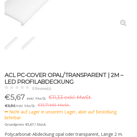
ACL PC-COVER OPAL/TRANSPARENT | 2M –
LED PROFILABDECKUNG
0 Review(s)
€
5,67
€11,33 exkl. MwSt.
exkl. MwSt.
€
13,71 Inkl. MwSt..
€6,86
Inkl. MwSt.
Nicht auf Lager in unserem Lager, aber auf Bestellung
lieferbar.
Grundpreis: €5,67 / Stück
Polycarbonat-Abdeckung opal oder transparent, Länge 2 m.