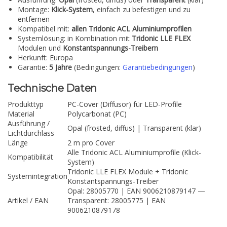
Montage:
Klick-System
, einfach zu befestigen und zu
entfernen
Kompatibel mit:
allen Tridonic ACL Aluminiumprofilen
Systemlösung: in Kombination mit
Tridonic LLE FLEX
Modulen und
Konstantspannungs-Treibern
Herkunft: Europa
Garantie:
5 Jahre
(Bedingungen:
Garantiebedingungen
)
Technische Daten
Produkttyp
PC-Cover (Diffusor) für LED-Profile
Material
Polycarbonat (PC)
Ausführung /
Opal (frosted, diffus) | Transparent (klar)
Lichtdurchlass
Länge
2 m pro Cover
Alle Tridonic ACL Aluminiumprofile (Klick-
Kompatibilität
System)
Tridonic LLE FLEX Module + Tridonic
Systemintegration
Konstantspannungs-Treiber
Opal: 28005770 | EAN 9006210879147 —
Artikel / EAN
Transparent: 28005775 | EAN
9006210879178