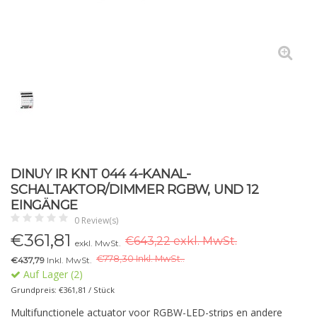
DINUY IR KNT 044 4-KANAL-
SCHALTAKTOR/DIMMER RGBW, UND 12
EINGÄNGE
0 Review(s)
€
361,81
€643,22 exkl. MwSt.
exkl. MwSt.
€
778,30 Inkl. MwSt..
€437,79
Inkl. MwSt.
Auf Lager (2)
Grundpreis: €361,81 / Stück
Multifunctionele actuator voor RGBW-LED-strips en andere