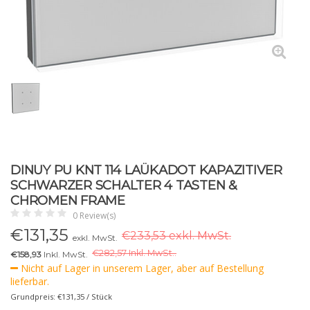
DINUY PU KNT 114 LAÜKADOT KAPAZITIVER
SCHWARZER SCHALTER 4 TASTEN &
CHROMEN FRAME
0 Review(s)
€
131,35
€233,53 exkl. MwSt.
exkl. MwSt.
€
282,57 Inkl. MwSt..
€158,93
Inkl. MwSt.
Nicht auf Lager in unserem Lager, aber auf Bestellung
lieferbar.
Grundpreis: €131,35 / Stück