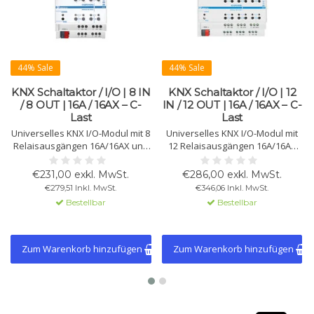
44% Sale
44% Sale
KNX Schaltaktor / I/O | 8 IN
KNX Schaltaktor / I/O | 12
/ 8 OUT | 16A / 16AX – C-
IN / 12 OUT | 16A / 16AX – C-
Last
Last
Universelles KNX I/O-Modul mit 8
Universelles KNX I/O-Modul mit
Relaisausgängen 16A/16AX und
12 Relaisausgängen 16A/16AX
8 potenzialfreien Eingängen. Für
und 12 potenzialfreien
Beleuchtung, HVAC, Jalousien
Eingängen. Für Licht, HVAC,
€231,00 exkl. MwSt.
€286,00 exkl. MwSt.
und Fancoils. Unterstützt NTC-
Jalousien und Fancoils.
€279,51 Inkl. MwSt.
€346,06 Inkl. MwSt.
Sensoren, Logikverknüpfungen
Unterstützt NTC-Sensoren,
Bestellbar
Bestellbar
und 2 Thermostatmodule.
Logikfunktionen und bis zu 3
Thermostatmodule.
Zum Warenkorb hinzufügen
Zum Warenkorb hinzufügen