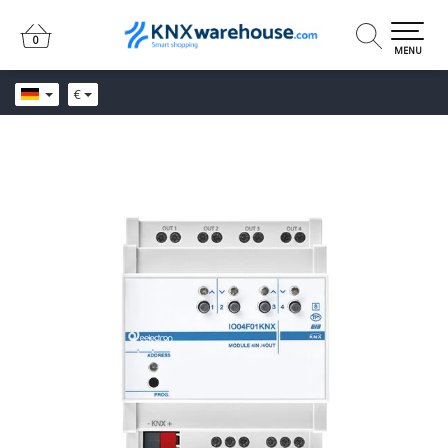
0
0
MENU
€