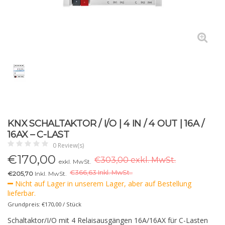
KNX SCHALTAKTOR / I/O | 4 IN / 4 OUT | 16A /
16AX – C-LAST
0 Review(s)
€
170,00
€303,00 exkl. MwSt.
exkl. MwSt.
€
366,63 Inkl. MwSt..
€205,70
Inkl. MwSt.
Nicht auf Lager in unserem Lager, aber auf Bestellung
lieferbar.
Grundpreis: €170,00 / Stück
Schaltaktor/I/O mit 4 Relaisausgängen 16A/16AX für C-Lasten