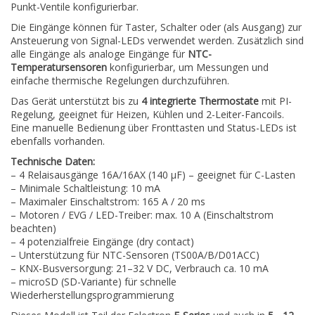
Punkt-Ventile konfigurierbar.
Die Eingänge können für Taster, Schalter oder (als Ausgang) zur
Ansteuerung von Signal-LEDs verwendet werden. Zusätzlich sind
alle Eingänge als analoge Eingänge für
NTC-
Temperatursensoren
konfigurierbar, um Messungen und
einfache thermische Regelungen durchzuführen.
Das Gerät unterstützt bis zu
4 integrierte Thermostate
mit PI-
Regelung, geeignet für Heizen, Kühlen und 2-Leiter-Fancoils.
Eine manuelle Bedienung über Fronttasten und Status-LEDs ist
ebenfalls vorhanden.
Technische Daten:
– 4 Relaisausgänge 16A/16AX (140 µF) – geeignet für C-Lasten
– Minimale Schaltleistung: 10 mA
– Maximaler Einschaltstrom: 165 A / 20 ms
– Motoren / EVG / LED-Treiber: max. 10 A (Einschaltstrom
beachten)
– 4 potenzialfreie Eingänge (dry contact)
– Unterstützung für NTC-Sensoren (TS00A/B/D01ACC)
– KNX-Busversorgung: 21–32 V DC, Verbrauch ca. 10 mA
– microSD (SD-Variante) für schnelle
Wiederherstellungsprogrammierung