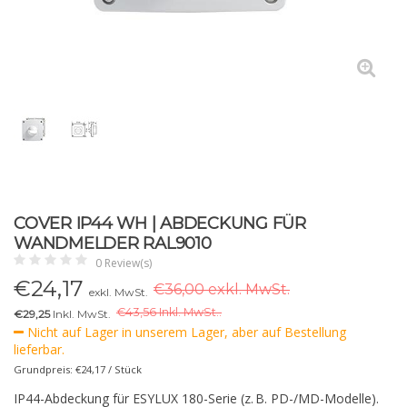
COVER IP44 WH | ABDECKUNG FÜR
WANDMELDER RAL9010
0 Review(s)
€
24,17
€36,00 exkl. MwSt.
exkl. MwSt.
€
43,56 Inkl. MwSt..
€29,25
Inkl. MwSt.
Nicht auf Lager in unserem Lager, aber auf Bestellung
lieferbar.
Grundpreis: €24,17 / Stück
IP44-Abdeckung für ESYLUX 180-Serie (z. B. PD-/MD-Modelle).