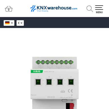
0
0
MENU
€