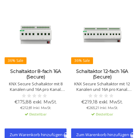
36% Sale
36% Sale
Schaltaktor 8-fach 16A
Schaltaktor 12-fach 16A
(Secure)
(Secure)
KNX Secure Schaltaktor mit 8
KNX Secure Schaltaktor mit 12
Kanälen und 16A pro Kanal.
Kanälen und 16A pro Kanal.
Geeignet für Beleuchtung,
Geeignet für Beleuchtung,
Heizung und Signale. Unterstützt
Heizung und Signale. Unterstützt
€175,88 exkl. MwSt.
€219,18 exkl. MwSt.
manuelle Steuerung,
Logikfunktionen,
€212,81 Inkl. MwSt.
€265,21 Inkl. MwSt.
Zeitfunktionen und Logik.
Zeitschaltfunktionen und
Bestellbar
Bestellbar
Szenen.
Zum Warenkorb hinzufügen
Zum Warenkorb hinzufügen