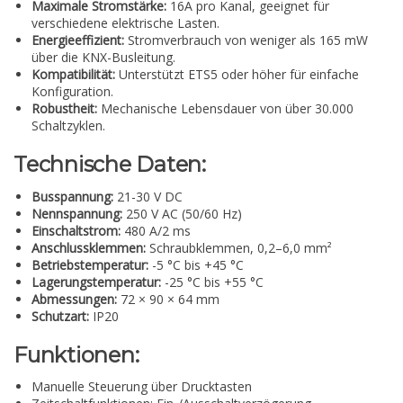
Maximale Stromstärke:
16A pro Kanal, geeignet für
verschiedene elektrische Lasten.
Energieeffizient:
Stromverbrauch von weniger als 165 mW
über die KNX-Busleitung.
Kompatibilität:
Unterstützt ETS5 oder höher für einfache
Konfiguration.
Robustheit:
Mechanische Lebensdauer von über 30.000
Schaltzyklen.
Technische Daten:
Busspannung:
21-30 V DC
Nennspannung:
250 V AC (50/60 Hz)
Einschaltstrom:
480 A/2 ms
Anschlussklemmen:
Schraubklemmen, 0,2–6,0 mm²
Betriebstemperatur:
-5 °C bis +45 °C
Lagerungstemperatur:
-25 °C bis +55 °C
Abmessungen:
72 × 90 × 64 mm
Schutzart:
IP20
Funktionen:
Manuelle Steuerung über Drucktasten