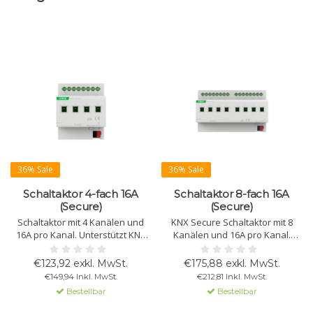
36% Sale
36% Sale
Schaltaktor 4-fach 16A
Schaltaktor 8-fach 16A
(Secure)
(Secure)
Schaltaktor mit 4 Kanälen und
KNX Secure Schaltaktor mit 8
16A pro Kanal. Unterstützt KNX
Kanälen und 16A pro Kanal.
Secure-Kommunikation.
Geeignet für Beleuchtung,
Geeignet für Licht, Heizung und
Heizung und Signale. Unterstützt
€123,92 exkl. MwSt.
€175,88 exkl. MwSt.
Signalisierung. Mit manueller
manuelle Steuerung,
€149,94 Inkl. MwSt.
€212,81 Inkl. MwSt.
Bedienung und Logikfunktionen.
Zeitfunktionen und Logik.
Bestellbar
Bestellbar