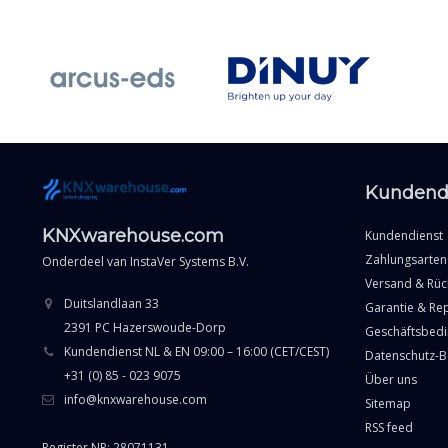
Kundend
KNXwarehouse.com
Kundendienst
Zahlungsarten
Onderdeel van
InstaVer Systems B.V.
Versand & Rü
Duitslandlaan 33
Garantie & Re
2391 PC Hazerswoude-Dorp
Geschäftsbed
Kundendienst NL & EN 09:00 – 16:00 (CET/CEST)
Datenschutz-
+31 (0) 85 - 023 9075
Über uns
info@knxwarehouse.com
Sitemap
RSS feed
Register NR: 28071131