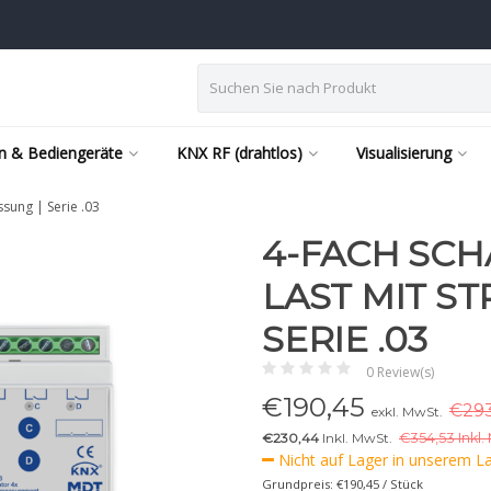
n & Bediengeräte
KNX RF (drahtlos)
Visualisierung
sung | Serie .03
4-FACH SCH
LAST MIT S
SERIE .03
0 Review(s)
€
190,45
€293
exkl. MwSt.
€230,44
Inkl. MwSt.
€
354,53 Inkl.
Nicht auf Lager in unserem Lag
Grundpreis: €190,45 / Stück