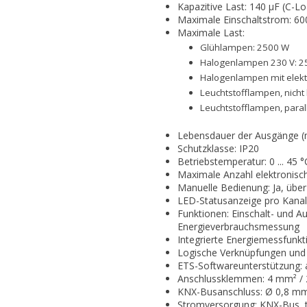
Kapazitive Last: 140 µF (C-L
Maximale Einschaltstrom: 600
Maximale Last:
Glühlampen: 2500 W
Halogenlampen 230 V: 2
Halogenlampen mit elekt
Leuchtstofflampen, nich
Leuchtstofflampen, paral
Lebensdauer der Ausgänge (m
Schutzklasse: IP20
Betriebstemperatur: 0 ... 45 °
Maximale Anzahl elektronisch
Manuelle Bedienung: Ja, übe
LED-Statusanzeige pro Kanal
Funktionen: Einschalt- und A
Energieverbrauchsmessung
Integrierte Energiemessfunk
Logische Verknüpfungen und 
ETS-Softwareunterstützung:
Anschlussklemmen: 4 mm² / 2
KNX-Busanschluss: Ø 0,8 mm
Stromversorgung: KNX-Bus, t