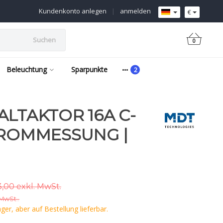
Kundenkonto anlegen
|
anmelden
€
Suchen
0
Beleuchtung
Sparpunkte
ALTAKTOR 16A C-
TROMMESSUNG |
,00 exkl. MwSt.
 MwSt..
er, aber auf Bestellung lieferbar.