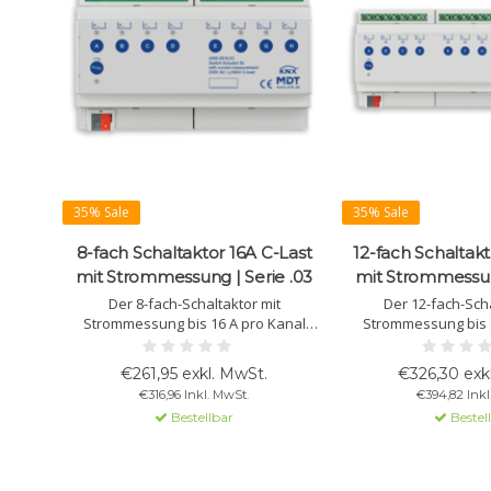
35% Sale
35% Sale
8-fach Schaltaktor 16A C-Last
12-fach Schaltakt
mit Strommessung | Serie .03
mit Strommessung
Der 8-fach-Schaltaktor mit
Der 12-fach-Scha
Strommessung bis 16 A pro Kanal
Strommessung bis 
bietet präzise Steuerung,
bietet zuverlässi
Unterstützung für C-Load (140 µF) und
Unterstützung für C-L
€261,95 exkl. MwSt.
€326,30 exk
eine integrierte Energiemessfunktion
eine integrierte Ene
€316,96 Inkl. MwSt.
€394,82 Inkl
(Wh/kWh). Ideal für
(Wh/kW
Bestellbar
Bestel
Energiemanagement.