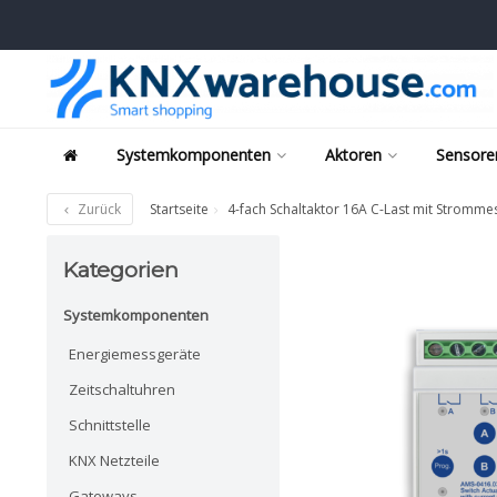
Systemkomponenten
Aktoren
Sensore
Zurück
Startseite
4-fach Schaltaktor 16A C-Last mit Strommes
Kategorien
Systemkomponenten
Energiemessgeräte
Zeitschaltuhren
Schnittstelle
KNX Netzteile
Gateways