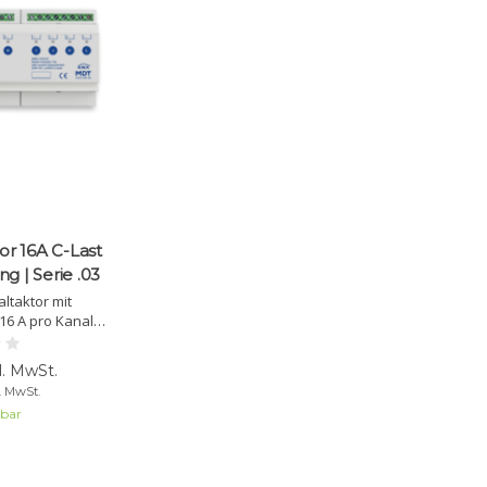
or 16A C-Last
 | Serie .03
ltaktor mit
16 A pro Kanal
ge Steuerung,
oad (140 µF) und
l. MwSt.
rgiemessfunktion
. MwSt.
h).
lbar