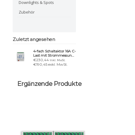
Downlights & Spots
Zubehör
Zuletzt angesehen
4-fach Schaltaktor 16A C-
Last mit Strommessung |
Serie .03
€230,44
Inkl. MwSt.
€190,45 exkl. MwSt.
Ergänzende Produkte