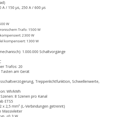
oad)
 A / 150 µs, 250 A / 600 µs
500 W
ronischem Trafo: 1500 W
t kompensiert: 2300 W
lel kompensiert: 1300 W
echanisch): 1.000.000 Schaltvorgänge
C
er Trafos: 20
r Tasten am Gerät
usschaltverzögerung, Treppenlichtfunktion, Schwellenwerte,
tion: Wh/kWh
Szenen: 8 Szenen pro Kanal
 ab ETS5
 x 2,5 mm² (L-Verbindungen getrennt)
 Massivleiter
yp. <0,3 W