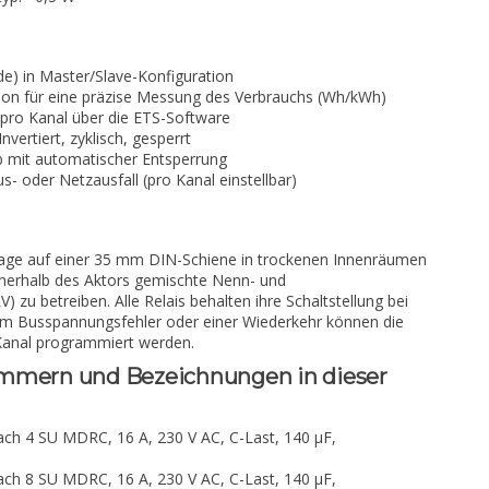
de) in Master/Slave-Konfiguration
tion für eine präzise Messung des Verbrauchs (Wh/kWh)
 pro Kanal über die ETS-Software
nvertiert, zyklisch, gesperrt
b mit automatischer Entsperrung
us- oder Netzausfall (pro Kanal einstellbar)
ntage auf einer 35 mm DIN-Schiene in trockenen Innenräumen
, innerhalb des Aktors gemischte Nenn- und
) zu betreiben. Alle Relais behalten ihre Schaltstellung bei
nem Busspannungsfehler oder einer Wiederkehr können die
 Kanal programmiert werden.
ummern und Bezeichnungen in dieser
ach 4 SU MDRC, 16 A, 230 V AC, C-Last, 140 µF,
ach 8 SU MDRC, 16 A, 230 V AC, C-Last, 140 µF,