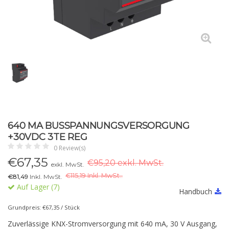
640 MA BUSSPANNUNGSVERSORGUNG
+30VDC 3TE REG
0 Review(s)
€
67,35
€95,20 exkl. MwSt.
exkl. MwSt.
€
115,19 Inkl. MwSt..
€81,49
Inkl. MwSt.
Auf Lager (7)
Handbuch
Grundpreis: €67,35 / Stück
Zuverlässige KNX-Stromversorgung mit 640 mA, 30 V Ausgang,