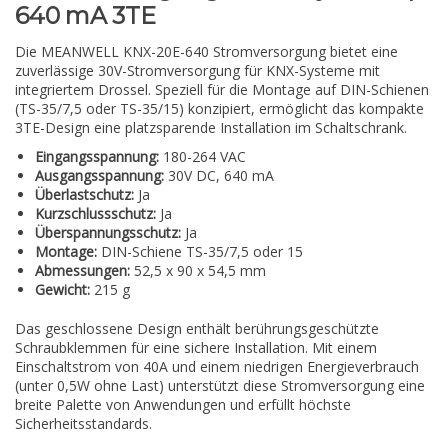
640 mA 3TE
Die MEANWELL KNX-20E-640 Stromversorgung bietet eine
zuverlässige 30V-Stromversorgung für KNX-Systeme mit
integriertem Drossel. Speziell für die Montage auf DIN-Schienen
(TS-35/7,5 oder TS-35/15) konzipiert, ermöglicht das kompakte
3TE-Design eine platzsparende Installation im Schaltschrank.
Eingangsspannung:
180-264 VAC
Ausgangsspannung:
30V DC, 640 mA
Überlastschutz:
Ja
Kurzschlussschutz:
Ja
Überspannungsschutz:
Ja
Montage:
DIN-Schiene TS-35/7,5 oder 15
Abmessungen:
52,5 x 90 x 54,5 mm
Gewicht:
215 g
Das geschlossene Design enthält berührungsgeschützte
Schraubklemmen für eine sichere Installation. Mit einem
Einschaltstrom von 40A und einem niedrigen Energieverbrauch
(unter 0,5W ohne Last) unterstützt diese Stromversorgung eine
breite Palette von Anwendungen und erfüllt höchste
Sicherheitsstandards.