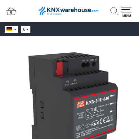
0
0
MENU
€