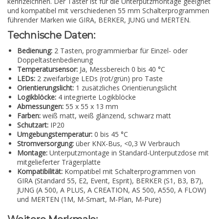
kennzeichnen. Der Taster ist für die Unterputzmontage geeignet
und kompatibel mit verschiedenen 55 mm Schalterprogrammen
führender Marken wie GIRA, BERKER, JUNG und MERTEN.
Technische Daten:
Bedienung:
2 Tasten, programmierbar für Einzel- oder
Doppeltastenbedienung
Temperatursensor:
Ja, Messbereich 0 bis 40 °C
LEDs:
2 zweifarbige LEDs (rot/grün) pro Taste
Orientierungslicht:
1 zusätzliches Orientierungslicht
Logikblöcke:
4 integrierte Logikblöcke
Abmessungen:
55 x 55 x 13 mm
Farben:
weiß matt, weiß glänzend, schwarz matt
Schutzart:
IP20
Umgebungstemperatur:
0 bis 45 °C
Stromversorgung:
über KNX-Bus, <0,3 W Verbrauch
Montage:
Unterputzmontage in Standard-Unterputzdose mit
mitgelieferter Trägerplatte
Kompatibilität:
Kompatibel mit Schalterprogrammen von
GIRA (Standard 55, E2, Event, Esprit), BERKER (S1, B3, B7),
JUNG (A 500, A PLUS, A CREATION, AS 500, A550, A FLOW)
und MERTEN (1M, M-Smart, M-Plan, M-Pure)