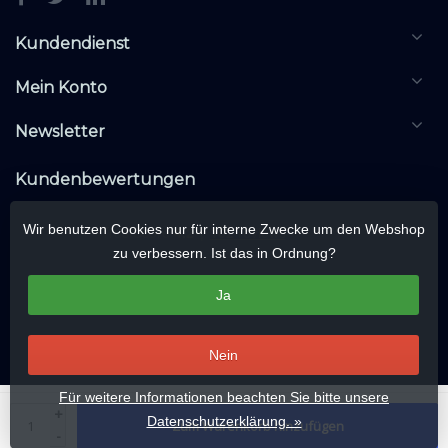
Kundendienst
Mein Konto
Newsletter
Kundenbewertungen
Wir benutzen Cookies nur für interne Zwecke um den Webshop
zu verbessern. Ist das in Ordnung?
Ja
Nein
Für weitere Informationen beachten Sie bitte unsere
© Copyright 2026 KNXwarehouse.com | All rights reserved | Alle rechten
+
Datenschutzerklärung. »
Zum Warenkorb hinzufügen
voorbehouden
-