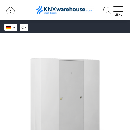
0
0
MENU
€