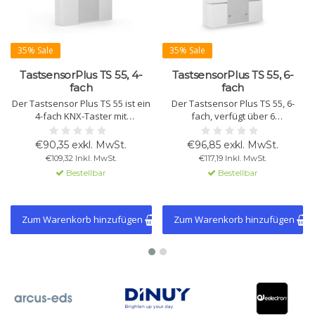
35% Sale
35% Sale
TastsensorPlus TS 55, 4-
TastsensorPlus TS 55, 6-
fach
fach
Der Tastsensor Plus TS 55 ist ein
Der Tastsensor Plus TS 55, 6-
4-fach KNX-Taster mit
fach, verfügt über 6
Temperatursensor, Status-LEDs
konfigurierbare Tasten mit
und Textfeld. Programmierbar
roten/grünen LEDs, einen
€90,35 exkl. MwSt.
€96,85 exkl. MwSt.
für Licht-, Dimm- und
Temperatursensor und
€109,32 Inkl. MwSt.
€117,19 Inkl. MwSt.
Jalousiefunktionen.
Logikfunktionen. Passend für
Bestellbar
Bestellbar
55mm Schalterprogramme.
Einfache Installation und
individuell anpassbare
Beschriftung.
Zum Warenkorb hinzufügen
Zum Warenkorb hinzufügen