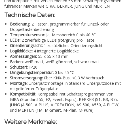
und kompatibel mit verschiedenen 55 mm Schalterprogrammen
führender Marken wie GIRA, BERKER, JUNG und MERTEN.
Technische Daten:
Bedienung:
2 Tasten, programmierbar für Einzel- oder
Doppeltastenbedienung
Temperatursensor:
Ja, Messbereich 0 bis 40 °C
LEDs:
2 zweifarbige LEDs (rot/grün) pro Taste
Orientierungslicht:
1 zusätzliches Orientierungslicht
Logikblöcke:
4 integrierte Logikblöcke
Abmessungen:
55 x 55 x 13 mm
Farben:
weiß matt, weiß glänzend, schwarz matt
Schutzart:
IP20
Umgebungstemperatur:
0 bis 45 °C
Stromversorgung:
über KNX-Bus, <0,3 W Verbrauch
Montage:
Unterputzmontage in Standard-Unterputzdose mit
mitgelieferter Trägerplatte
Kompatibilität:
Kompatibel mit Schalterprogrammen von
GIRA (Standard 55, E2, Event, Esprit), BERKER (S1, B3, B7),
JUNG (A 500, A PLUS, A CREATION, AS 500, A550, A FLOW)
und MERTEN (1M, M-Smart, M-Plan, M-Pure)
Weitere Merkmale: