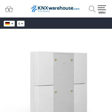
0
0
MENU
€