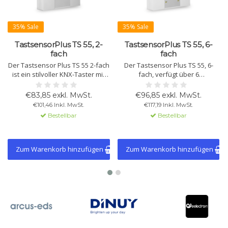
35% Sale
35% Sale
TastsensorPlus TS 55, 2-
TastsensorPlus TS 55, 6-
fach
fach
Der Tastsensor Plus TS 55 2-fach
Der Tastsensor Plus TS 55, 6-
ist ein stilvoller KNX-Taster mit
fach, verfügt über 6
Beschriftungsfeld, 2 Tasten,
konfigurierbare Tasten mit
Temperatursensor, 2 LEDs und
roten/grünen LEDs, einen
€83,85 exkl. MwSt.
€96,85 exkl. MwSt.
einem Orientierungslicht.
Temperatursensor und
€101,46 Inkl. MwSt.
€117,19 Inkl. MwSt.
Geeignet für Unterputzmontage.
Logikfunktionen. Passend für
Bestellbar
Bestellbar
55mm Schalterprogramme.
Einfache Installation und
individuell anpassbare
Beschriftung.
Zum Warenkorb hinzufügen
Zum Warenkorb hinzufügen