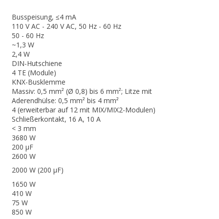
Busspeisung, ≤4 mA
110 V AC - 240 V AC, 50 Hz - 60 Hz
50 - 60 Hz
~1,3 W
2,4 W
DIN-Hutschiene
4 TE (Module)
KNX-Busklemme
Massiv: 0,5 mm² (Ø 0,8) bis 6 mm²; Litze mit
Aderendhülse: 0,5 mm² bis 4 mm²
4 (erweiterbar auf 12 mit MIX/MIX2-Modulen)
Schließerkontakt, 16 A, 10 A
< 3 mm
3680 W
200 µF
2600 W
2000 W (200 µF)
1650 W
410 W
75 W
850 W