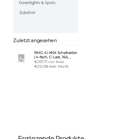
Downlights & Spots
Zubehör
Zuletzt angesehen
RMG 4 I KNX Schaltaktor
| 4-fach, C-Last, 16A,
Basismodul MIX2
€257,71
Inkl. MwSt.
€212,98 exkl. MwSt.
Ergänzende Produkte