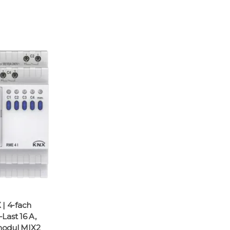
| 4-fach
-Last 16 A,
modul MIX2