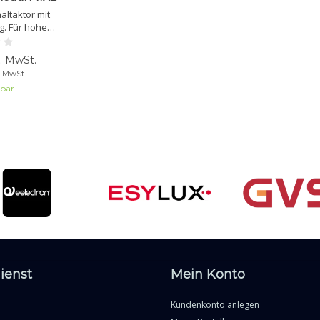
altaktor mit
. Für hohe
n. MIX2-
it Strommessung.
l. MwSt.
ignetes KNX-
. MwSt.
orderlich.
lbar
ienst
Mein Konto
Kundenkonto anlegen