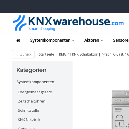
Systemkomponenten
Aktoren
Sensore
Zurück
Startseite
RMG 4 I KNX Schaltaktor | 4-fach, C-Last, 
Kategorien
Systemkomponenten
Energiemessgeräte
Zeitschaltuhren
Schnittstelle
KNX Netzteile
Gateways