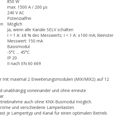
850 W
max. 1500 A / 200 µs
240 V AC
Potenzialfrei
en
Möglich
Ja, wenn alle Kanäle SELV schalten
I > 1 A: ±8 % des Messwerts; I < 1 A: ±100 mA; kleinster
Messwert: 150 mA
Basismodul
-5°C ... 45°C
IP 20
II nach EN 60 669
r mit maximal 2 Erweiterungsmodulen (MIX/MIX2) auf 12
d unabhängig voneinander und ohne erneute
ar.
etriebnahme auch ohne KNX-Busmodul möglich.
ströme und verschiedene Lampenlasten.
st je Lampentyp und Kanal für einen optimalen Betrieb.