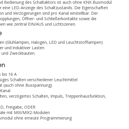
nd Bedienung des Schaltaktors ist auch ohne KNX-Busmodul
er eine LED-Anzeige des Schaltzustands. Die Eigenschaften
ion und Verzögerungen sind pro Kanal einstellbar. Der
opplungen, Öffner- und Schließerkontakte sowie die
nen wie zentral EIN/AUS und Lichtszenen.
e
en (Glühlampen, Halogen, LED und Leuchtstofflampen)
er und induktiver Lasten
- und Zweckbauten
en
s bis 16 A
iges Schalten verschiedener Leuchtmittel
t (auch ohne Busspannung)
 Kanal
alten, verzögertes Schalten, Impuls, Treppenhausfunktion,
ND, Freigabe, ODER
anäle mit MIX/MIX2-Modulen
usmodul ohne erneute Programmierung