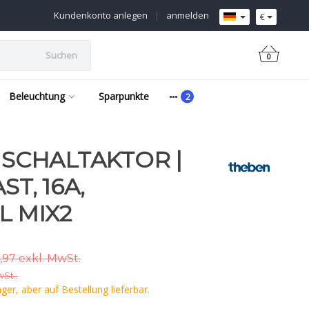
Kundenkonto anlegen
|
anmelden
€
Suchen
0
Beleuchtung
Sparpunkte
 SCHALTAKTOR |
ST, 16A,
 MIX2
,97 exkl. MwSt.
wSt..
er, aber auf Bestellung lieferbar.