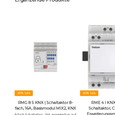
40% Sale
40% Sale
RMG 8 S KNX | Schaltaktor 8-
RME 4 I KNX 
fach, 16A, Basismodul MIX2, KNX
Schaltaktor, C
Erweiterungs
8-fach Schaltaktor, 16A, erweiterbar auf