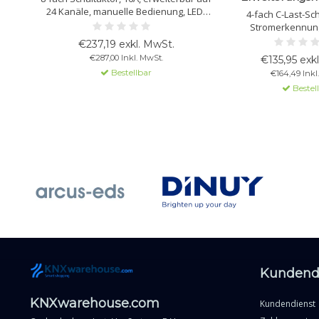
24 Kanäle, manuelle Bedienung, LED-
4-fach C-Last-Sch
Status, Hutschiene, KNX-kompatibel,
Stromerkennung
Basismodul MIX2, für hohe
Lampenlaste
€237,19 exkl. MwSt.
Lampenlasten geeignet.
Erweiterungsmodul m
€287,00 Inkl. MwSt.
€135,95 exk
Anschluss an gee
Bestellbar
€164,49 Inkl
Basismodul erf
Bestel
Kundend
KNXwarehouse.com
Kundendienst