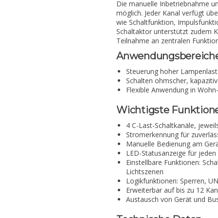
Die manuelle Inbetriebnahme u
möglich. Jeder Kanal verfügt üb
wie Schaltfunktion, Impulsfunkt
Schaltaktor unterstützt zudem K
Teilnahme an zentralen Funktio
Anwendungsbereich
Steuerung hoher Lampenlast
Schalten ohmscher, kapazitiv
Flexible Anwendung in Wohn
Wichtigste Funktion
4 C-Last-Schaltkanäle, jeweil
Stromerkennung für zuverläss
Manuelle Bedienung am Gerä
LED-Statusanzeige für jeden
Einstellbare Funktionen: Sch
Lichtszenen
Logikfunktionen: Sperren, U
Erweiterbar auf bis zu 12 K
Austausch von Gerät und B