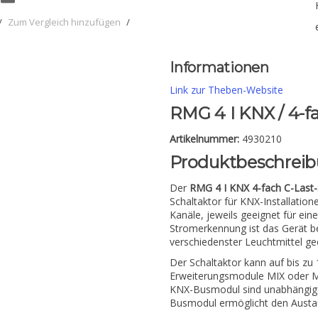
/
Zum Vergleich hinzufügen
/
Informationen
Link zur Theben-Website
RMG 4 I KNX / 4-f
Artikelnummer:
4930210
Produktbeschrei
Der
RMG 4 I KNX 4-fach C-Last-
Schaltaktor für KNX-Installatio
Kanäle, jeweils geeignet für ei
Stromerkennung ist das Gerät b
verschiedenster Leuchtmittel ge
Der Schaltaktor kann auf bis zu
Erweiterungsmodule MIX oder M
KNX-Busmodul sind unabhängig
Busmodul ermöglicht den Austa