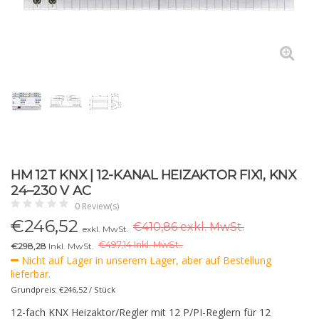
HM 12T KNX | 12-KANAL HEIZAKTOR FIX1, KNX
24–230 V AC
0 Review(s)
€
246,52
€410,86 exkl. MwSt.
exkl. MwSt.
€
497,14 Inkl. MwSt..
€298,28
Inkl. MwSt.
Nicht auf Lager in unserem Lager, aber auf Bestellung
lieferbar.
Grundpreis: €246,52 / Stück
12-fach KNX Heizaktor/Regler mit 12 P/PI-Reglern für 12