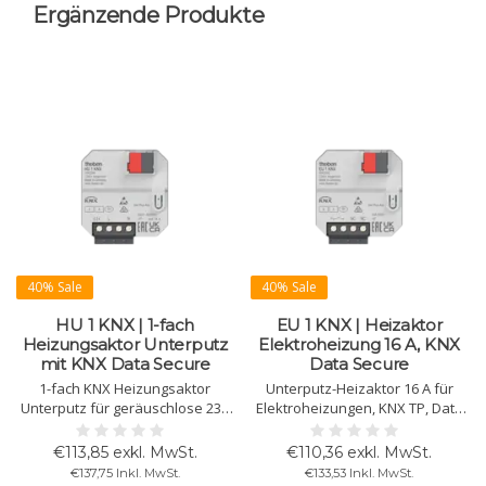
Ergänzende Produkte
40% Sale
40% Sale
HU 1 KNX | 1-fach
EU 1 KNX | Heizaktor
Heizungsaktor Unterputz
Elektroheizung 16 A, KNX
mit KNX Data Secure
Data Secure
1-fach KNX Heizungsaktor
Unterputz-Heizaktor 16 A für
Unterputz für geräuschlose 230
Elektroheizungen, KNX TP, Data
V AC Antriebe, max. 1 A. Auch als
Secure. Kompaktes Design,
Regler nutzbar. Mit KNX Data
integrierter Thermostat, 2
€113,85 exkl. MwSt.
€110,36 exkl. MwSt.
Secure.
Binäreingänge und
€137,75 Inkl. MwSt.
€133,53 Inkl. MwSt.