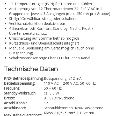
12 Temperaturregler (P/PI) für Heizen und Kühlen
Ansteuerung von 12 Thermoantrieben 24–240 V AC in 4
Gruppen mit jeweils 3 Ausgängen (max. 450 mA pro Gruppe)
Stellgröße wählbar: stetig oder schaltend
Ventilschutzfunktion deaktivierbar
4 Betriebsmodi: Komfort, Stand-by, Nacht, Frost-/
Übertemperaturschutz
Umschaltung auf Sommerbetrieb möglich
Kurzschluss- und Überlastschutz integriert
Manuelle Bedienung am Gerät möglich (auch ohne
Busspannung)
Schaltzustandsanzeige über LED für jeden Kanal
Technische Daten
KNX-Betriebsspannung:
Busspannung, ≤12 mA
Betriebsspannung:
110 V AC – 240 V AC, 50–60 Hz
Frequenz:
50 – 60 Hz
Standby-Verbrauch:
ca. 0,5 W
Breite:
8 TE (DIN-Schiene)
Anzahl Kanäle:
12
Anschlussart:
Schraubklemmen, KNX-Busklemme
Massiv: 0,5–6 mm² | Litze mit
Max. Kabelquerschnitt: