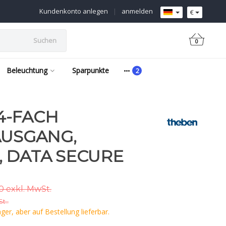
Kundenkonto anlegen
|
anmelden
€
Suchen
0
Beleuchtung
Sparpunkte
 4-FACH
AUSGANG,
 DATA SECURE
0 exkl. MwSt.
t..
er, aber auf Bestellung lieferbar.