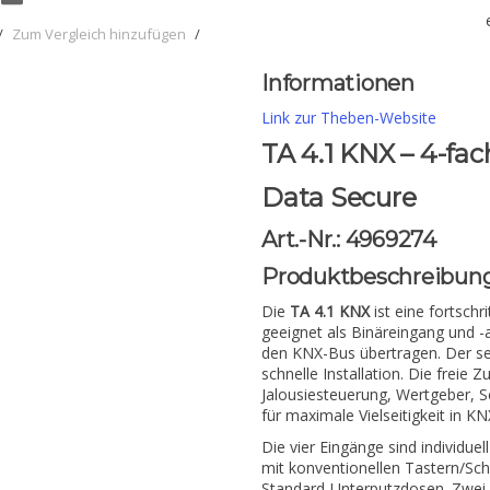
/
Zum Vergleich hinzufügen
/
Informationen
Link zur Theben-Website
TA 4.1 KNX – 4-fa
Data Secure
Art.-Nr.: 4969274
Produktbeschreibun
Die
TA 4.1 KNX
ist eine fortschr
geeignet als Binäreingang und 
den KNX-Bus übertragen. Der sec
schnelle Installation. Die frei
Jalousiesteuerung, Wertgeber,
für maximale Vielseitigkeit in KN
Die vier Eingänge sind individue
mit konventionellen Tastern/Sc
Standard-Unterputzdosen. Zwei 