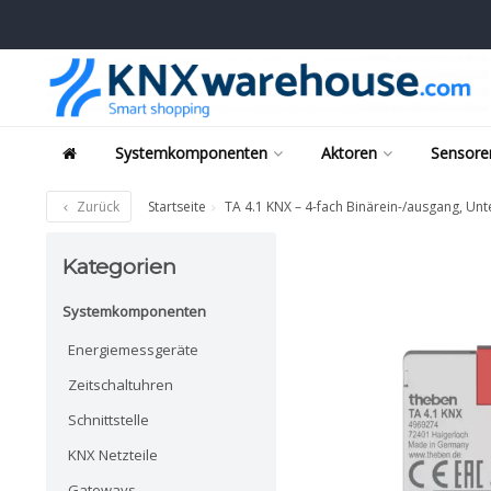
Systemkomponenten
Aktoren
Sensore
Zurück
Startseite
TA 4.1 KNX – 4-fach Binärein-/ausgang, Unt
Kategorien
Systemkomponenten
Energiemessgeräte
Zeitschaltuhren
Schnittstelle
KNX Netzteile
Gateways