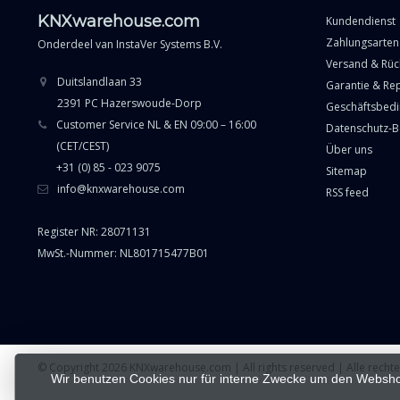
KNXwarehouse.com
Kundendienst
Zahlungsarten
Onderdeel van
InstaVer Systems B.V.
Versand & Rü
Duitslandlaan 33
Garantie & Re
2391 PC Hazerswoude-Dorp
Geschäftsbed
Customer Service NL & EN 09:00 – 16:00
Datenschutz-
(CET/CEST)
Über uns
+31 (0) 85 - 023 9075
Sitemap
info@knxwarehouse.com
RSS feed
Register NR: 28071131
MwSt.-Nummer: NL801715477B01
© Copyright 2026 KNXwarehouse.com | All rights reserved | Alle rech
Wir benutzen Cookies nur für interne Zwecke um den Websho