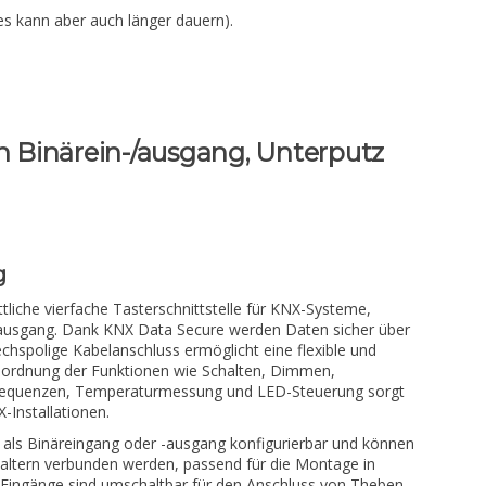
es kann aber auch länger dauern).
ch Binärein-/ausgang, Unterputz
g
ittliche vierfache Tasterschnittstelle für KNX-Systeme,
-ausgang. Dank KNX Data Secure werden Daten sicher über
hspolige Kabelanschluss ermöglicht eine flexible und
e Zuordnung der Funktionen wie Schalten, Dimmen,
 Sequenzen, Temperaturmessung und LED-Steuerung sorgt
X-Installationen.
ll als Binäreingang oder -ausgang konfigurierbar und können
haltern verbunden werden, passend für die Montage in
Eingänge sind umschaltbar für den Anschluss von Theben-