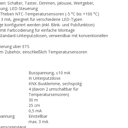
en: Schalter, Taster, Dimmen, Jalousie, Wertgeber,
ung, LED-Steuerung
 Theben NTC-Temperatursensoren (-5 °C bis +100 °C)
s 3 mA, geeignet für verschiedene LED-Typen
konfiguriert werden (inkl. Blink- und Pulsfunktion)
 mit Farbcodierung für einfache Montage
 Standard-Unterputzdosen, verwendbar mit konventionellen
ierung über ETS
m Zubehör, einschließlich Temperatursensoren
Busspannung, ≤10 mA
In Unterputzdose
KNX-Busklemme, sechspolig
4 (davon 2 umschaltbar für
Temperatursensoren)
30 m
25 cm
0,5 mA
spannung
Einstellbar
max. 3 mA
sensoreingang