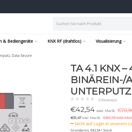
n & Bediengeräte
KNX RF (drahtlos)
Visualisierung
erputz, Data Secure
TA 4.1 KNX –
BINÄREIN-/
UNTERPUTZ,
0 Review(s)
€
42,54
€70,9
exkl. MwSt.
€51,47
Inkl. MwSt.
€
85,79 Inkl. MwS
Nicht auf Lager in unserem Lag
Grundpreis: €42,54 / Stück