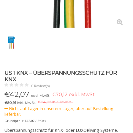
US 1 KNX – ÜBERSPANNUNGSSCHUTZ FÜR
KNX
0 Review(s)
€
42,07
€70,12 exkl. MwSt.
exkl. MwSt.
€
84,85 Inkl. MwSt..
€50,91
Inkl. MwSt.
Nicht auf Lager in unserem Lager, aber auf Bestellung
lieferbar.
Grundpreis: €42,07 / Stück
Überspannungsschutz für KNX- oder LUXORliving-Systeme.