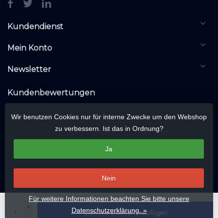
Kundendienst
Mein Konto
Newsletter
Kundenbewertungen
Wir benutzen Cookies nur für interne Zwecke um den Webshop
zu verbessern. Ist das in Ordnung?
Ja
Nein
Für weitere Informationen beachten Sie bitte unsere
© Copyright 2026 KNXwarehouse.com | All rights reserved | Alle rechten
+
Datenschutzerklärung. »
Zum Warenkorb hinzufügen
voorbehouden
-