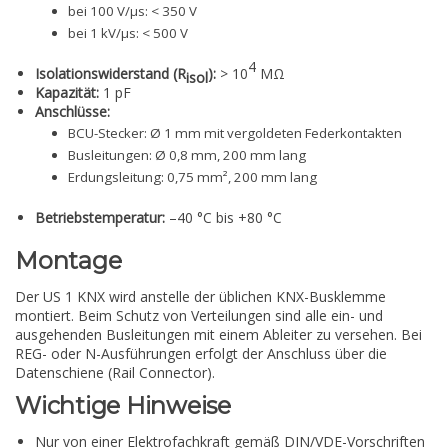
bei 100 V/µs: < 350 V
bei 1 kV/µs: < 500 V
4
Isolationswiderstand (R
):
> 10
MΩ
isol
Kapazität:
1 pF
Anschlüsse:
BCU-Stecker: Ø 1 mm mit vergoldeten Federkontakten
Busleitungen: Ø 0,8 mm, 200 mm lang
Erdungsleitung: 0,75 mm², 200 mm lang
Betriebstemperatur:
–40 °C bis +80 °C
Montage
Der US 1 KNX wird anstelle der üblichen KNX-Busklemme
montiert. Beim Schutz von Verteilungen sind alle ein- und
ausgehenden Busleitungen mit einem Ableiter zu versehen. Bei
REG- oder N-Ausführungen erfolgt der Anschluss über die
Datenschiene (Rail Connector).
Wichtige Hinweise
Nur von einer Elektrofachkraft gemäß DIN/VDE-Vorschriften