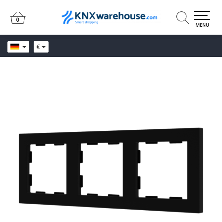
0
0
MENU
€