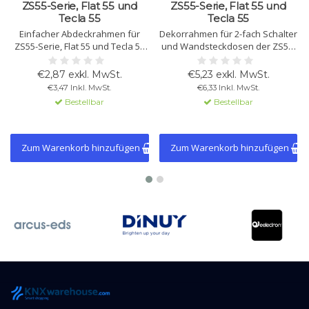
ZS55-Serie, Flat 55 und
ZS55-Serie, Flat 55 und
Tecla 55
Tecla 55
Einfacher Abdeckrahmen für
Dekorrahmen für 2-fach Schalter
ZS55-Serie, Flat 55 und Tecla 55
und Wandsteckdosen der ZS55-
Tastsensoren und Steckdosen.
Serie. Erhältlich in
Erhältlich in verschiedenen
verschiedenen Farben. Dicke ab
€2,87 exkl. MwSt.
€5,23 exkl. MwSt.
Farben mit einer Dicke von nur
Wand: 9,5 mm. Halogenfrei.
€3,47 Inkl. MwSt.
€6,33 Inkl. MwSt.
9,5 mm.
Bestellbar
Bestellbar
Zum Warenkorb hinzufügen
Zum Warenkorb hinzufügen