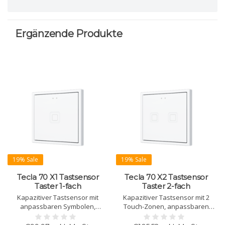
Ergänzende Produkte
19% Sale
19% Sale
Tecla 70 X1 Tastsensor
Tecla 70 X2 Tastsensor
Taster 1-fach
Taster 2-fach
Kapazitiver Tastsensor mit
Kapazitiver Tastsensor mit 2
anpassbaren Symbolen,
Touch-Zonen, anpassbaren
Hintergrundbeleuchtung,
Symbolen und
Helligkeits- und
Hintergrundbeleuchtung.