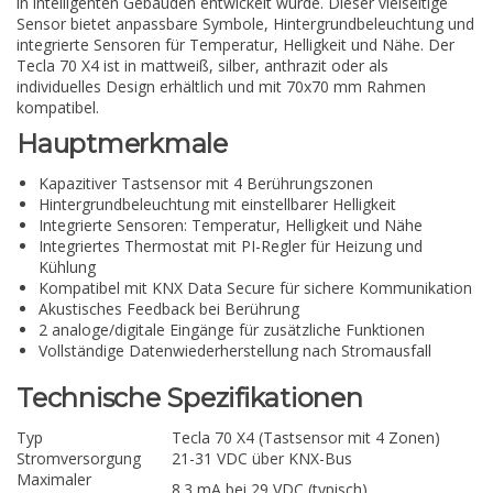
in intelligenten Gebäuden entwickelt wurde. Dieser vielseitige
Sensor bietet anpassbare Symbole, Hintergrundbeleuchtung und
integrierte Sensoren für Temperatur, Helligkeit und Nähe. Der
Tecla 70 X4 ist in mattweiß, silber, anthrazit oder als
individuelles Design erhältlich und mit 70x70 mm Rahmen
kompatibel.
Hauptmerkmale
Kapazitiver Tastsensor mit 4 Berührungszonen
Hintergrundbeleuchtung mit einstellbarer Helligkeit
Integrierte Sensoren: Temperatur, Helligkeit und Nähe
Integriertes Thermostat mit PI-Regler für Heizung und
Kühlung
Kompatibel mit KNX Data Secure für sichere Kommunikation
Akustisches Feedback bei Berührung
2 analoge/digitale Eingänge für zusätzliche Funktionen
Vollständige Datenwiederherstellung nach Stromausfall
Technische Spezifikationen
Typ
Tecla 70 X4 (Tastsensor mit 4 Zonen)
Stromversorgung
21-31 VDC über KNX-Bus
Maximaler
8.3 mA bei 29 VDC (typisch)