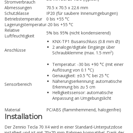
Stromverbrauch
Abmessungen
70.5 x 70.5 x 22.6 mm
Schutzklasse
IP20 (für saubere Innenumgebungen)
Betriebstemperatur
0 bis +55 °C
Lagerungstemperatur
-20 bis +55 °C
Relative
5% bis 95% (nicht kondensierend)
Luftfeuchtigkeit
KNX-TP1 Busanschluss (0.8 mm Ø)
2 analoge/digitale Eingänge über
Anschlüsse
Schraubklemme (max. 1.5 mm²)
Temperatur: -30 bis +90 °C (mit einer
Auflösung von 0.1 °C)
Genauigkeit: ±0.5 °C bei 25 °C
Näherungserkennung: automatische
Sensorbereich
Erkennung bis zu 5 cm
Helligkeitssensor: automatische
Anpassung an Umgebungslicht
Material
PC/ABS (flammhemmend, halogenfrei)
Installation
Der Zennio Tecla 70 X4 wird in einer Standard-Unterputzdose
installiert und ist mit 70x70 mm Rahmen kompatibel. Dank der