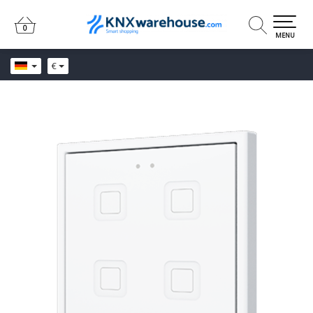
0
0
MENU
€